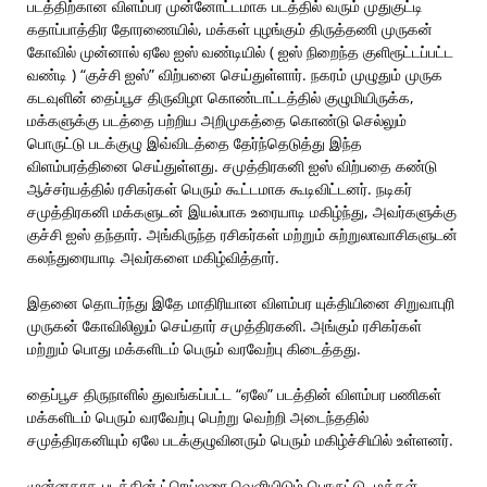
படத்திற்கான விளம்பர முன்னோட்டமாக படத்தில் வரும் முதுகுட்டி
கதாப்பாத்திர தோரணையில், மக்கள் புழங்கும் திருத்தணி முருகன்
கோவில் முன்னால் ஏலே ஐஸ் வண்டியில் ( ஐஸ் நிறைந்த குளிரூட்டப்பட்ட
வண்டி ) “குச்சி ஐஸ்” விற்பனை செய்துள்ளார். நகரம் முழுதும் முருக
கடவுளின் தைப்பூச திருவிழா கொண்டாட்டத்தில் குழுமியிருக்க,
மக்களுக்கு படத்தை பற்றிய அறிமுகத்தை கொண்டு செல்லும்
பொருட்டு படக்குழு இவ்விடத்தை தேர்ந்தெடுத்து இந்த
விளம்பரத்தினை செய்துள்ளது. சமுத்திரகனி ஐஸ் விற்பதை கண்டு
ஆச்சர்யத்தில் ரசிகர்கள் பெரும் கூட்டமாக கூடிவிட்டனர். நடிகர்
சமுத்திரகனி மக்களுடன் இயல்பாக உரையாடி மகிழ்ந்து, அவர்களுக்கு
குச்சி ஐஸ் தந்தார். அங்கிருந்த ரசிகர்கள் மற்றும் சுற்றுலாவாசிகளுடன்
கலந்துரையாடி அவர்களை மகிழ்வித்தார்.
இதனை தொடர்ந்து இதே மாதிரியான விளம்பர யுக்தியினை சிறுவாபுரி
முருகன் கோவிலிலும் செய்தார் சமுத்திரகனி. அங்கும் ரசிகர்கள்
மற்றும் பொது மக்களிடம் பெரும் வரவேற்பு கிடைத்தது.
தைப்பூச திருநாளில் துவங்கப்பட்ட “ஏலே” படத்தின் விளம்பர பணிகள்
மக்களிடம் பெரும் வரவேற்பு பெற்று வெற்றி அடைந்ததில்
சமுத்திரகனியும் ஏலே படக்குழுவினரும் பெரும் மகிழ்ச்சியில் உள்ளனர்.
முன்னதாக படத்தின் ட்ரெய்லரை வெளியிடும் பொருட்டு, மக்கள்