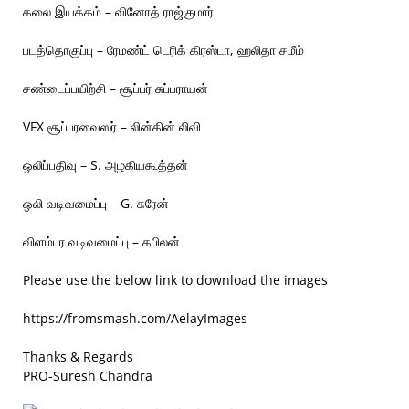
கலை இயக்கம் – வினோத் ராஜ்குமார்
படத்தொகுப்பு – ரேமண்ட் டெரிக் கிரஸ்டா, ஹலிதா சமீம்
சண்டைப்பயிற்சி – சூப்பர் சுப்பராயன்
VFX சூப்பரவைஸர் – லின்கின் லிவி
ஒலிப்பதிவு – S. அழகியகூத்தன்
ஒலி வடிவமைப்பு – G. சுரேன்
விளம்பர வடிவமைப்பு – கபிலன்
Please use the below link to download the images
https://fromsmash.com/AelayImages
Thanks & Regards
PRO-Suresh Chandra