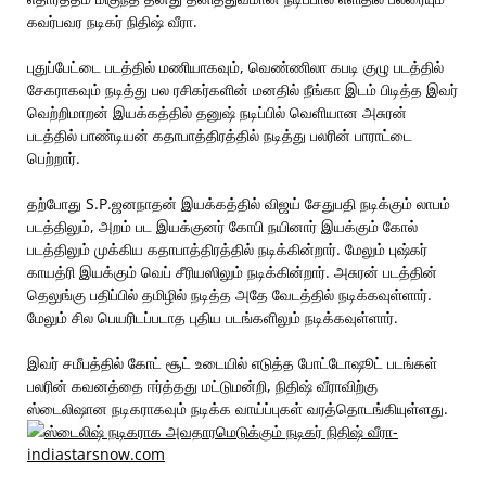
கவர்பவர நடிகர் நிதிஷ் வீரா.
புதுப்பேட்டை படத்தில் மணியாகவும், வெண்ணிலா கபடி குழு படத்தில்
சேகராகவும் நடித்து பல ரசிகர்களின் மனதில் நீங்கா இடம் பிடித்த இவர்
வெற்றிமாறன் இயக்கத்தில் தனுஷ் நடிப்பில் வெளியான அசுரன்
படத்தில் பாண்டியன் கதாபாத்திரத்தில் நடித்து பலரின் பாராட்டை
பெற்றார்.
தற்போது S.P.ஜனநாதன் இயக்கத்தில் விஜய் சேதுபதி நடிக்கும் லாபம்
படத்திலும், அறம் பட இயக்குனர் கோபி நயினார் இயக்கும் கோல்
படத்திலும் முக்கிய கதாபாத்திரத்தில் நடிக்கின்றார். மேலும் புஷ்கர்
காயத்ரி இயக்கும் வெப் சீரியஸிலும் நடிக்கின்றார். அசுரன் படத்தின்
தெலுங்கு பதிப்பில் தமிழில் நடித்த அதே வேடத்தில் நடிக்கவுள்ளார்.
மேலும் சில பெயரிடப்படாத புதிய படங்களிலும் நடிக்கவுள்ளார்.
இவர் சமீபத்தில் கோட் சூட் உடையில் எடுத்த போட்டோஷூட் படங்கள்
பலரின் கவனத்தை ஈர்த்தது மட்டுமன்றி, நிதிஷ் வீராவிற்கு
ஸ்டைலிஷான நடிகராகவும் நடிக்க வாய்ப்புகள் வரத்தொடங்கியுள்ளது.