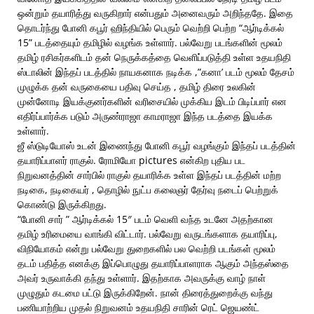
ஒன்றும் தயாரித்து வருகிறார் என்பதும் அனைவரும் அறிந்ததே. இதை
தொடர்ந்து போனி கபூர் ஹிந்தியில் பெரும் வெற்றி பெற்ற “ஆர்டிக்கல்
15” படத்தையும் தமிழில் வழங்க உள்ளார். பல்வேறு படங்களின் மூலம்
தமிழ் ரசிகர்களிடம் தன் நெருக்கத்தை வெளிப்படுத்தி உள்ள உதயநிதி
ஸ்டாலின் இந்தப் படத்தில் நாயகனாக நடிக்க ,”கனா’ படம் மூலம் தேசம்
முழுக்க தன் வருகையை பதிவு செய்த , தமிழ் திரை உலகின்
முன்னோடி இயக்குனர்களின் வரிசையில் முக்கிய இடம் பிடிப்பார் என
எதிர்ப்பார்க்க படும் அருண்ராஜா காமராஜா இந்த படத்தை இயக்க
உள்ளார்.
ஜீ ஸ்டுடியோஸ் உடன் இணைந்து போனி கபூர் வழங்கும் இந்தப் படத்தின்
தயாரிப்பாளர் ராகுல். ரோமியோ pictures என்கிற புதிய பட
நிறுவனத்தின் சார்பில் ராகுல் தயாரிக்க உள்ள இந்தப் படத்தின் மற்ற
நடிகை, நடிகையர் , தொழில் நுட்ப கலைஞர் தேர்வு நடைப் பெற்றுக்
கொண்டு இருக்கிறது.
“போனி சார் ” ஆர்டிக்கல் 15″ படம் வெளி வந்த உடனே அதற்கான
தமிழ் உரிமையை வாங்கி விட்டார். பல்வேறு வருடங்களாக தயாரிப்பு,
விநியோகம் என்று பல்வேறு துறைகளில் பல வெற்றி படங்கள் மூலம்
தடம் பதித்த எனக்கு இப்பொழுது தயாரிப்பாளராக ஆகும் அந்தஸ்தை
அவர் உருவாக்கி தந்து உள்ளார். இதற்காக அவருக்கு வாழ் நாள்
முழுதும் கடமை பட்டு இருக்கிறேன். நான் திரைத்துறைக்கு வந்து
பணியாற்றிய முதல் நிறுவனம் உதயநிதி சாரின் ரெட் ஜெயண்ட்