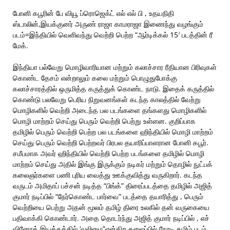
போனி கபூரின் பே வியூ ப்ரொஜெக்ட் எல் எல் பி , உதயநிதி
ஸ்டாலின்,இயக்குனர் அருண் ராஜா காமராஜா இணைந்து வழங்கும்
படம்=இந்தியில் வெளிவந்து வெற்றி பெற்ற “ஆர்டிக்கல் 15′ படத்தின் ரீ
மேக்.
இந்தியா பல்வேறு மொழிவாரியான மற்றும் கலாச்சார ரீதியான பிரிவுகள்
கொண்ட தேசம் என்றாலும் கலை மற்றும் பொழுதுபோக்கு
கலாச்சாரத்தில் ஒருமித்த கருத்துக் கொண்ட நாடு. இதைக் கருத்தில்
கொண்டு பலவேறு பெரிய நிறுவனங்கள் கடந்த காலத்தில் வேற்று
மொழிகளில் வெற்றி அடைந்த பல படங்களை தங்களது மொழிகளில்
மொழி மாற்றம் செய்து பெரும் வெற்றி பெற்று உள்ளன. குறிப்பாக
தமிழில் பெரும் வெற்றி பெற்ற பல படங்களை ஹிந்தியில் மொழி மாற்றம்
செய்து பெரும் வெற்றி பெற்றவர் பிரபல தயாரிப்பாளரான போனி கபூர்.
சமீபமாக அவர் ஹிந்தியில் வெற்றி பெற்ற படங்களை தமிழில் மொழி
மாற்றம் செய்து அதில் இங்கு இருக்கும் நடிகர் மற்றும் தொழில் நுட்பக்
கலைஞர்களை பணி புரிய வைத்து ஊக்குவித்து வருகிறார். கடந்த
வருடம் அமிதாப் பச்சன் நடித்த “பிங்க்” திரைப்படத்தை தமிழில் அஜித்
குமார் நடிப்பில் “நேர்கொண்ட பார்வை” படத்தை தயாரித்து , பெரும்
வெற்றியை பெற்று அதன் மூலம் தமிழ் திரை உலகில் தன் வருகையை
பதிவாக்கி கொண்டார். அதை தொடர்ந்து அஜித் குமார் நடிப்பில் , எச்
வினோத் இயக்கத்தில் ‘வலிமை”என்கிற தலைப்பில் நேரடி தமிழ் படம்