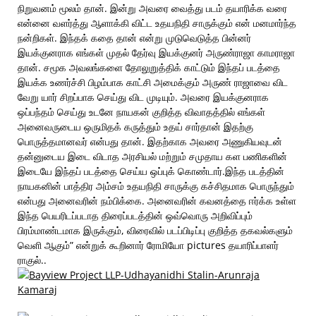
நிறுவனம் மூலம் தான். இன்று அவரை வைத்து படம் தயாரிக்க வரை
என்னை வளர்த்து ஆளாக்கி விட்ட உதயநிதி சாருக்கும் என் மனமார்ந்த
நன்றிகள். இந்தக் கதை தான் என்று முடுவெடுத்த பின்னர்
இயக்குனராக எங்கள் முதல் தேர்வு இயக்குனர் அருண்ராஜா காமராஜா
தான். சமூக அவலங்களை தோலுறுத்திக் காட்டும் இந்தப் படத்தை
இயக்க உணர்ச்சி பிழம்பாக காட்சி அமைக்கும் அருண் ராஜாவை விட
வேறு யார் சிறப்பாக செய்து விட முடியும். அவரை இயக்குனராக
ஒப்பந்தம் செய்து உடனே நாயகன் குறித்த விவாதத்தில் எங்கள்
அனைவருடைய ஒருமிதக் கருத்தும் உதய் சார்தான் இதற்கு
பொருத்தமானவர் என்பது தான். இதற்காக அவரை அணுகியவுடன்
தன்னுடைய இடை விடாத அரசியல் மற்றும் சமுதாய கள பணிகளின்
இடையே இந்தப் படத்தை செய்ய ஒப்புக் கொண்டார்.இந்த படத்தின்
நாயகனின் பாத்திர அம்சம் உதயநிதி சாருக்கு கச்சிதமாக பொருந்தும்
என்பது அனைவரின் நம்பிக்கை. அனைவரின் கவனத்தை ஈர்க்க உள்ள
இந்த பெயரிடப்படாத திரைப்படத்தின் ஒவ்வொரு அறிவிப்பும்
பிரம்மாண்டமாக இருக்கும், விரைவில் படப்பிடிப்பு குறித்த தகவல்களும்
வெளி ஆகும்” என்றுக் கூறினார் ரோமியோ pictures தயாரிப்பாளர்
ராகுல்..