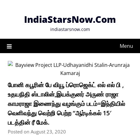
Skip
to
IndiaStarsNow.Com
content
indiastarsnow.com
Menu
போனி கபூரின் பே வியூ ப்ரொஜெக்ட் எல் எல் பி ,
உதயநிதி ஸ்டாலின்,இயக்குனர் அருண் ராஜா
காமராஜா இணைந்து வழங்கும் படம்=இந்தியில்
வெளிவந்து வெற்றி பெற்ற “ஆர்டிக்கல் 15′
படத்தின் ரீ மேக்.
Posted on August 23, 2020