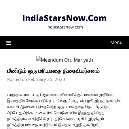
Skip
to
IndiaStarsNow.Com
content
indiastarsnow.com
Menu
மீண்டும் ஒரு மரியாதை திரைவிமர்சனம்
Posted on February 25, 2020
எழுத்தாளரான பாரதிராஜா லண்டனில் வசிக்கும் மகனால் முதியோர்
இல்லத்தில் சேர்க்கப்படுகிறார். அங்கு அவருடன் பழகி இறந்த நண்பரின்
கடைசி ஆசையை நிறைவேற்ற ஒரு பயணத்தை தொடங்குகிறார்.
அப்போது அக்கா கணவரின் கொடுமையில் இருந்து தப்பித்த
நட்சத்திராவை சந்திக்கிறார். தற்கொலை முடிவில் இருக்கும்
நட்சத்திரா மனதை மாற்றிக்காட்டுவதாக உறுதி தருகிறார்.