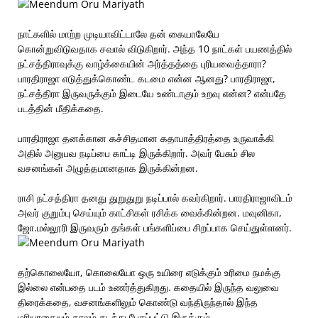
நாட்களில் மாற்ற முடியாவிட்டாலே தன் கையாலேயே
கொன்றுவிடுவதாக சவால் விடுகிறார். அந்த 10 நாட்கள் பயணத்தில்
நட்சத்திராவுக்கு வாழ்க்கையின் அர்த்தத்தை புரியவைத்தாரா?
பாரதிராஜா எடுத்துக்கொண்ட கடமை என்ன ஆனது? பாரதிராஜா,
நட்சத்திரா இருவருக்கும் இடையே உண்டாகும் உறவு என்ன? என்பதே
படத்தின் மீதிக்கதை.
பாரதிராஜா தனக்கான கச்சிதமான கதாபாத்திரத்தை உருவாக்கி
அதில் அனுபவ நடிப்பை காட்டி இருக்கிறார். அவர் பேசும் சில
வசனங்கள் அழுத்தமானதாக இருக்கின்றன.
ராசி நட்சத்திரா தனது துறுதுறு நடிப்பால் கவர்கிறார். பாரதிராஜாவிடம்
அவர் குறும்பு செய்யும் காட்சிகள் ரசிக்க வைக்கின்றன. மவுனிகா,
ஜோ.மல்லூரி இருவரும் தங்கள் பங்களிப்பை சிறப்பாக செய்துள்ளனர்.
தற்கொலையோ, கொலையோ ஒரு உயிரை எடுக்கும் உரிமை நமக்கு
இல்லை என்பதை படம் உணர்த்துகிறது. கதையில் இருந்த வலுவை
திரைக்கதை, வசனங்களிலும் கொண்டு வந்திருந்தால் இந்த
மரியாதையும் காலம் கடந்து பேசப்பட்டு இருக்கும்.