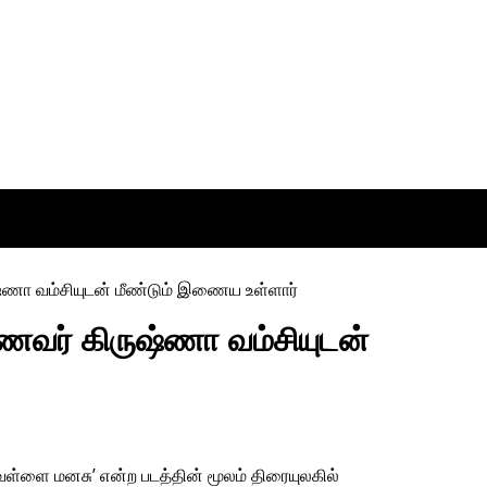
ணவர் கிருஷ்ணா வம்சியுடன்
்ளை மனசு’ என்ற படத்தின் மூலம் திரையுலகில்