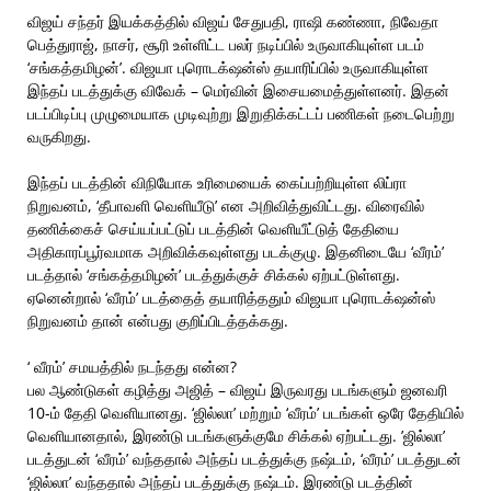
விஜய் சந்தர் இயக்கத்தில் விஜய் சேதுபதி, ராஷி கண்ணா, நிவேதா
பெத்துராஜ், நாசர், சூரி உள்ளிட்ட பலர் நடிப்பில் உருவாகியுள்ள படம்
‘சங்கத்தமிழன்’. விஜயா புரொடக்‌ஷன்ஸ் தயாரிப்பில் உருவாகியுள்ள
இந்தப் படத்துக்கு விவேக் – மெர்வின் இசையமைத்துள்ளனர். இதன்
படப்பிடிப்பு முழுமையாக முடிவுற்று இறுதிக்கட்டப் பணிகள் நடைபெற்று
வருகிறது.
இந்தப் படத்தின் விநியோக உரிமையைக் கைப்பற்றியுள்ள லிப்ரா
நிறுவனம், ‘தீபாவளி வெளியீடு’ என அறிவித்துவிட்டது. விரைவில்
தணிக்கைச் செய்யப்பட்டுப் படத்தின் வெளியீட்டுத் தேதியை
அதிகாரப்பூர்வமாக அறிவிக்கவுள்ளது படக்குழு. இதனிடையே ‘வீரம்’
படத்தால் ‘சங்கத்தமிழன்’ படத்துக்குச் சிக்கல் ஏற்பட்டுள்ளது.
ஏனென்றால் ‘வீரம்’ படத்தைத் தயாரித்ததும் விஜயா புரொடக்‌ஷன்ஸ்
நிறுவனம் தான் என்பது குறிப்பிடத்தக்கது.
‘ வீரம்’ சமயத்தில் நடந்தது என்ன?
பல ஆண்டுகள் கழித்து அஜித் – விஜய் இருவரது படங்களும் ஜனவரி
10-ம் தேதி வெளியானது. ‘ஜில்லா’ மற்றும் ‘வீரம்’ படங்கள் ஒரே தேதியில்
வெளியானதால், இரண்டு படங்களுக்குமே சிக்கல் ஏற்பட்டது. ’ஜில்லா’
படத்துடன் ‘வீரம்’ வந்ததால் அந்தப் படத்துக்கு நஷ்டம், ‘வீரம்’ படத்துடன்
‘ஜில்லா’ வந்ததால் அந்தப் படத்துக்கு நஷ்டம். இரண்டு படத்தின்