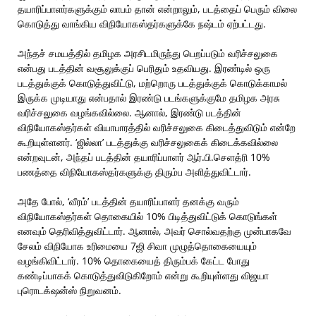
தயாரிப்பாளர்களுக்கும் லாபம் தான் என்றாலும், படத்தைப் பெரும் விலை
கொடுத்து வாங்கிய விநியோகஸ்தர்களுக்கே நஷ்டம் ஏற்பட்டது.
அந்தச் சமயத்தில் தமிழக அரசிடமிருந்து பெறப்படும் வரிச்சலுகை
என்பது படத்தின் வசூலுக்குப் பெரிதும் உதவியது. இரண்டில் ஒரு
படத்துக்குக் கொடுத்துவிட்டு, மற்றொரு படத்துக்குக் கொடுக்காமல்
இருக்க முடியாது என்பதால் இரண்டு படங்களுக்குமே தமிழக அரசு
வரிச்சலுகை வழங்கவில்லை. ஆனால், இரண்டு படத்தின்
விநியோகஸ்தர்கள் வியாபாரத்தில் வரிச்சலுகை கிடைத்துவிடும் என்றே
கூறியுள்ளனர். ‘ஜில்லா’ படத்துக்கு வரிச்சலுகைக் கிடைக்கவில்லை
என்றவுடன், அந்தப் படத்தின் தயாரிப்பாளர் ஆர்.பி.செளத்ரி 10%
பணத்தை விநியோகஸ்தர்களுக்கு திரும்ப அளித்துவிட்டார்.
அதே போல், ‘வீரம்’ படத்தின் தயாரிப்பாளர் தனக்கு வரும்
விநியோகஸ்தர்கள் தொகையில் 10% பிடித்துவிட்டுக் கொடுங்கள்
எனவும் தெரிவித்துவிட்டார். ஆனால், அவர் சொல்வதற்கு முன்பாகவே
சேலம் விநியோக உரிமையை 7ஜி சிவா முழுத்தொகையையும்
வழங்கிவிட்டார். 10% தொகையைத் திரும்பக் கேட்ட போது
கண்டிப்பாகக் கொடுத்துவிடுகிறோம் என்று கூறியுள்ளது விஜயா
புரொடக்‌ஷன்ஸ் நிறுவனம்.