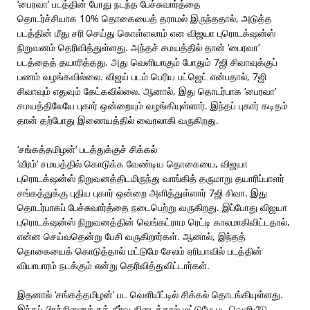
‘பைரவா’ படத்தின் போது நடந்த பேச்சுவார்த்தை
தொடர்ச்சியாக 10% தொகையைத் தராமல் இருந்ததால், அடுத்த
படத்தின் மீது சரி செய்து கொள்ளலாம் என விஜயா புரொடக்‌ஷன்ஸ்
நிறுவனம் தெரிவித்துள்ளது. அந்தச் சமயத்தில் தான் ‘பைரவா’
படத்தைத் தயாரித்தது. அது வெளியாகும் போதும் 7ஜி சிவாவுக்குப்
பணம் வழங்கவில்லை. விஜய் படம் பெரிய பட்ஜெட் என்பதால், 7ஜி
சிவாவும் எதுவும் கேட்கவில்லை. ஆனால், இது தொடர்பாக ‘பைரவா’
சமயத்திலேயே புகார் ஒன்றையும் வழங்கியுள்ளார். இந்தப் புகார் கடிதம்
தான் தற்போது இணையத்தில் வைரலாகி வருகிறது.
‘சங்கத்தமிழன்’ படத்துக்குச் சிக்கல்
‘வீரம்’ சமயத்தில் கொடுக்க வேண்டிய தொகையை, விஜயா
புரொடக்‌ஷன்ஸ் நிறுவனத்திடமிருந்து வாங்கித் தருமாறு தயாரிப்பாளர்
சங்கத்துக்கு புதிய புகார் ஒன்றை அளித்துள்ளார் 7ஜி சிவா. இது
தொடர்பாகப் பேச்சுவார்த்தை நடைபெற்று வருகிறது. இப்போது விஜயா
புரொடக்‌ஷன்ஸ் நிறுவனத்தின் வெங்கட்ராம ரெட்டி காலமாகிவிட்டதால்,
என்ன செய்வதென்று பேசி வருகிறார்கள். ஆனால், இந்தத்
தொகையைக் கொடுத்தால் மட்டுமே சேலம் ஏரியாவில் படத்தின்
வியாபாரம் நடக்கும் என்று தெரிவித்துவிட்டார்கள்.
இதனால் ‘சங்கத்தமிழன்’ பட வெளியீட்டில் சிக்கல் தொடங்கியுள்ளது.
இந்தப் பிரச்சினைக்குத் தீர்வு கிடைத்தால் மட்டுமே பட வெளியீடு