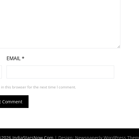
EMAIL
*
in this browser for the next time I comment.
2026 IndiaStarsNow.Com
| Design:
Newspaperly WordPress The