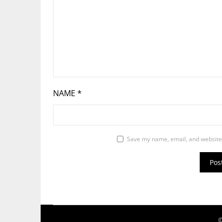
NAME
*
Save my name, email, and website 
©