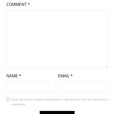
COMMENT
*
NAME
*
EMAIL
*
Save my name, email, and website in this browser for the next time I
comment.