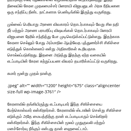
நிலையில் கேரள முதலமைச்சர் பினராயி விஜயனுடன் அரசு ரீதியலான
ஒரு சந்திப்பு நீண்ட நாட்களாக பெண்டிங்கில் இருந்து வருகிறது.
முல்லைப் பெரியாறு அணை விவகாரம் தொடர்பாகவும் வேறு சில நதி
நீர் மற்றும் அணை பராமரிப்பு விஷயங்கள் தொடர்பாகவும் பினரயி
விஜயனை நேரில் சந்தித்து பேச முடிவெடுக்கப்பட்டுள்ளது. இதற்காக
கேரளா செல்லும் போது அம்மாநில ஆயுர்வேத புத்துணர்ச்சி சிகிச்சை
எடுத்துக் கொள்ளலாம் என்று அதிகாரிகள் கூறியதாக
சொல்லப்படுகிறது. இதனை அடுத்து இதற்கு ஏற்ற வகையில்
எடப்பாடியின் கேரள சுற்றுப்பயண விவரம் தயாரிக்கப்பட்டு வருகிறது.
சுமார் மூன்று முதல் நான்கு
.jpeg” alt=”” width=”1200″ height=”675″ class=”aligncenter
size-full wp-image-3761″ />
கேரளாவில் தங்கியிருந்து எடப்பாடியார் இந்த சிகிச்சையை
மேற்கொள்வார் என்கிறார்கள். கேரளாவில் ஸ்டாலின் சென்று சிகிச்சை
எடுக்கும் அதே மையத்திற்கு தான் எடப்பாடியாரும் செல்கிறார்
என்கிறார்கள். இந்த சிகிச்சையின் மூலம் முதுகுவலி மற்றும்
மனச்சோர்வு நீங்கும் என்பது தான் ஹைலைட்டாம்.