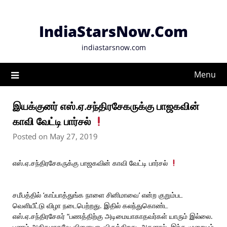
Skip
to
IndiaStarsNow.Com
content
indiastarsnow.com
Menu
இயக்குனர் எஸ்.ஏ.சந்திரசேகருக்கு பாஜகவின்
காவி வேட்டி பார்சல்
Posted on May 27, 2019
எஸ்.ஏ.சந்திரசேகருக்கு பாஜகவின் காவி வேட்டி பார்சல்
சமீபத்தில் ‘காப்பாத்துங்க நாளை சினிமாவை’ என்ற குறும்பட
வெளியீட்டு விழா நடைபெற்றது. இதில் கலந்துகொண்ட
எஸ்.ஏ.சந்திரசேகர் “பணத்திற்கு அடிமையாகாதவர்கள் யாரும் இல்லை.
பணம் அதிகமாகவே விளையாடியிருக்கிறது. அதனால், இந்த முறையும்