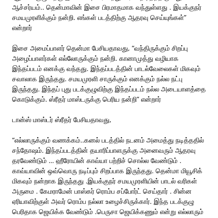
ஆச்சர்யம்.. தென்மாவின் இசை பிரமாதமாக வந்துள்ளது . இயக்குநர்
சமயமுரளிக்கும் நன்றி. எங்கள் படத்திற்கு ஆதரவு செய்யுங்கள்”
என்றார்
இசை அமைப்பாளர் தென்மா பேசியதாவது, “வந்திருக்கும் சிறப்பு
அழைப்பாளர்கள் எல்லோருக்கும் நன்றி. கானாமுத்து வழியாக
இந்தப்படம் எனக்கு வந்தது. இந்தப்படத்தின் பாடல்வேலைகள் மிகவும்
சவாலாக இருந்தது. சமயமுரளி சாருக்கும் எனக்கும் நல்ல நட்பு
இருந்தது. இந்தப் புது படக்குழுவிற்கு இந்தப்படம் நல்ல அடையாளத்தை
கொடுக்கும். ஸ்ரீதர் மாஸ்டருக்கு பெரிய நன்றி” என்றார்
டான்ஸ் மாஸ்டர் ஸ்ரீதர் பேசியதாவது,
“எல்லாருக்கும் வணக்கம்..கனல் படத்தில் நடனம் அமைத்து நடித்ததில்
சந்தோஷம். இந்தப்படத்தின் தயாரிப்பாளருக்கு அனைவரும் ஆதரவு
தரவேண்டும் … ஹீரோயின் காவ்யா பற்றிச் சொல்ல வேண்டும் .
காவ்யாவின் ஒவ்வொரு நடிப்பும் சிறப்பாக இருந்தது. தென்மா மியூசிக்
மிகவும் நன்றாக இருந்தது .இயக்குநர் சமயமுரளியின் பாடல் வரிகள்
அருமை . கேமராமேன் பாஸ்கர் ரொம்ப சப்போர்ட் செய்தார் . சின்ன
ஏரியாவிற்குள் அவர் ரொம்ப நல்லா உழைச்சிருக்கார். இந்த படக்குழு
பெரிதாக ஜெயிக்க வேண்டும் .பெருசா ஜெயிக்கணும் என்று எல்லாரும்