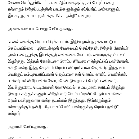
வேலை செய்துள்ளோம் . என் ஆல்பங்களுக்கு சப்போர்ட் பண்ற
எல்லாரும் இந்தப்படத்தின் பாடல்களுக்கும் சப்போர்ட் பண்ணணும்.
இயக்குநர் சமயமுரளி க்கு மிக்க நன்றி” என்றார்
நடிகை காவ்யா பெல்லு பேசியதாவது,
“கனல் எனக்கு ரொம்ப பிடிச்ச படம். இதில் நான் நடிக்க மட்டும்
செய்யவில்லை . புரொடக்‌ஷன் வேலையும் செய்தேன். இந்தக் கேரக்டர்
நான் பண்றதுக்கு இயக்குநர் என்னைக் கேட்டார். எல்லாருக்கும் டவுட்
இருந்தது. இந்தக் கேரக்டரை ரொம்ப சீரியசா எடுத்துட்டுப் பண்ணேன்.
சக்தி என்ற இந்த கேரக்டர் ரொம்ப ஸ்ட்ராங்கான கேரக்டர். இந்த டீம்
வெரிகுட் டீம்..தயாரிப்பாளர் ஜெய்பாலா சார் ரொம்ப ஹார்ட் வொர்க்கர்.
பாஸ்கர் எக்ஸ்பீரியன்ஸ் கேமராமேன் நிறைய சப்போர்ட் பண்ணார்.
இயக்குநரோட டெடிகேசன் வேறலெவல். சமயமுரளி சாரிடம் இருந்து
நிறைய கத்துக்கணும்..ஸ்ரீதர் சார் ரொம்ப ப்ரண்ட்லி. நம்ம சாங்கை
அவர் பண்ணுவாரா என்ற தயக்கம் இருந்தது. இங்கிருக்கும்
எல்லாருக்கும் நன்றி. மீடியா சப்போர்ட் பண்றதுக்கு ரொம்ப நன்றி”
என்றார்
ராதாரவி பேசியதாவது,