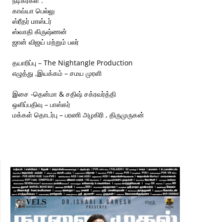
நடிகர்கள் :
காவ்யா பெல்லு
ஸ்ரீதர் மாஸ்டர்
ஸ்வாதி கிருஷ்ணன்
ஜான் விஜய் மற்றும் பலர்
தயாரிப்பு – The Nightangle Production
எழுத்து ,இயக்கம் – சமய முரளி
இசை -தென்மா & சதிஷ் சக்ரவர்த்தி
ஒளிப்பதிவு – பாஸ்கர்
மக்கள் தொடர்பு – பரணி அழகிரி , திருமுருகன்