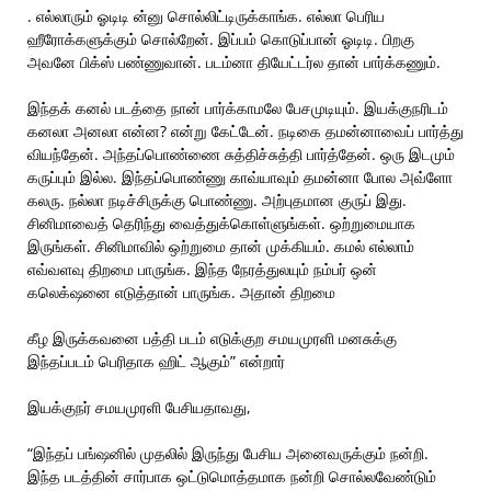
. எல்லாரும் ஓடிடி ன்னு சொல்லிட்டிருக்காங்க. எல்லா பெரிய
ஹீரோக்களுக்கும் சொல்றேன். இப்பம் கொடுப்பான் ஓடிடி. பிறகு
அவனே பிக்ஸ் பண்ணுவான். படம்னா தியேட்டர்ல தான் பார்க்கணும்.
இந்தக் கனல் படத்தை நான் பார்க்காமலே பேசமுடியும். இயக்குநரிடம்
கனலா அனலா என்ன? என்று கேட்டேன். நடிகை தமன்னாவைப் பார்த்து
வியந்தேன். அந்தப்பொண்ணை சுத்திச்சுத்தி பார்த்தேன். ஒரு இடமும்
கருப்பும் இல்ல. இந்தப்பொண்ணு காவ்யாவும் தமன்னா போல அவ்ளோ
கலரு. நல்லா நடிச்சிருக்கு பொண்ணு. அற்புதமான குருப் இது.
சினிமாவைத் தெரிந்து வைத்துக்கொள்ளுங்கள். ஒற்றுமையாக
இருங்கள். சினிமாவில் ஒற்றுமை தான் முக்கியம். கமல் எல்லாம்
எவ்வளவு திறமை பாருங்க. இந்த நேரத்துலயும் நம்பர் ஒன்
கலெக்‌ஷனை எடுத்தான் பாருங்க. அதான் திறமை
கீழ இருக்கவனை பத்தி படம் எடுக்குற சமயமுரளி மனசுக்கு
இந்தப்படம் பெரிதாக ஹிட் ஆகும்” என்றார்
இயக்குநர் சமயமுரளி பேசியதாவது,
“இந்தப் பங்ஷனில் முதலில் இருந்து பேசிய அனைவருக்கும் நன்றி.
இந்த படத்தின் சார்பாக ஒட்டுமொத்தமாக நன்றி சொல்லவேண்டும்