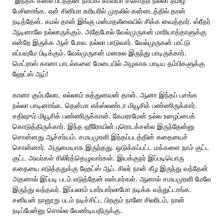
“இந்தக் கனல் படத்தின் நாயகி காவ்யா சகோதரி நல்லா தமிழ்
பேசினாங்க. என் சினிமா கரியரில் முதலில் கன்னடத்தில் தான்
நடித்தேன். கமல் தான் இங்கு மன்மதலீலையில் சிக்க வைத்தார். ஸ்ரீதர்
ஆடினாலே நல்லாருக்கும். அதேபோல் வேல்முருகன் மாரியாத்தாளுக்கு
என்றே இருக்க ஆள் போல. நல்லா பாடுவார். வேல்முருகன் பாட்டு
எப்பவுமே பிடிக்கும். வேல்முருகன் மனசுல இருந்து பாடிருக்கார்.
மெட்ராஸ் கானா பாடல்களை மேடையில் அழகாக பாடிய தம்பிகளுக்கு
ஹேட்ஸ் ஆப்!
கானா கும்பலோட எல்லாம் சுத்துனவன் தான். ஆனா இந்தப் பசங்க
நல்லா பாடினாங்க. தென்மா எக்ஸ்லண்டா மியூசிக் பண்ணிருக்கார்.
சதிஷும் மியூசிக் பண்ணிருக்கான். கேமராமேன் நல்ல உழைப்பைக்
கொடுத்திருக்கார். இந்த ஹீரோயின் புரொடக்சன்ல இருந்தேன்னு
சொன்னது ஆச்சர்யம். சமயமுரளி இந்தப்படத்தின் கதையைச்
சொன்னார். அருமையாக இருந்தது. ஒடுக்கப்பட்ட மக்களை நாம் குட்ட
குட்ட அவர்கள் சிலிர்த்தெழுவார்கள். இயக்குநர் இப்படியொரு
கதையை எடுத்ததுக்கு ஹேட்ஸ் ஆப். சிலர் நான் கீழ இருந்து வந்தேன்
அதனால் இப்படி படம் எடுத்தேன் என்பார்கள். ஆனால் சமயமுரளி மேலே
இருந்து வந்தவர். இப்பலாம் யார்யார்லாமோ நடிக்க வந்துட்டாங்க.
சனியன் நானூறு படம் நடிச்சிட்ட பிறகும் நானே சிலரிடம், நான்
நடிப்பேன்னு சொல்ல வேண்டியதிருக்கு.