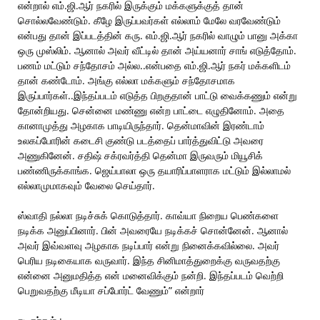
என்றால் எம்.ஜி.ஆர் நகரில் இருக்கும் மக்களுக்குத் தான்
சொல்லவேண்டும். கீழே இருப்பவர்கள் எல்லாம் மேலே வரவேண்டும்
என்பது தான் இப்படத்தின் கரு. எம்.ஜி.ஆர் நகரில் வாழும் பானு அக்கா
ஒரு முஸ்லிம். ஆனால் அவர் வீட்டில் தான் அய்யனார் சாங் எடுத்தோம்.
பணம் மட்டும் சந்தோசம் அல்ல..என்பதை எம்.ஜி.ஆர் நகர் மக்களிடம்
தான் கண்டோம். அங்கு எல்லா மக்களும் சந்தோசமாக
இருப்பார்கள்..இந்தப்படம் எடுத்த பிறகுதான் பாட்டு வைக்கணும் என்று
தோன்றியது. சென்னை மண்ணு என்ற பாட்டை எழுதினோம். அதை
கானாமுத்து அழகாக பாடியிருந்தார். தென்மாவின் இரண்டாம்
உலகப்போரின் கடைசி குண்டு படத்தைப் பார்த்துவிட்டு அவரை
அணுகினேன். சதிஷ் சக்ரவர்த்தி தென்மா இருவரும் மியூசிக்
பண்ணிருக்காங்க. ஜெய்பாலா ஒரு தயாரிப்பாளராக மட்டும் இல்லாமல்
எல்லாமுமாகவும் வேலை செய்தார்.
ஸ்வாதி நல்லா நடிச்சுக் கொடுத்தார். காவ்யா நிறைய பெண்களை
நடிக்க அனுப்பினார். பின் அவரையே நடிக்கச் சொன்னேன். ஆனால்
அவர் இவ்வளவு அழகாக நடிப்பார் என்று நினைக்கவில்லை. அவர்
பெரிய நடிகையாக வருவார். இந்த சினிமாத்துறைக்கு வருவதற்கு
என்னை அனுமதித்த என் மனைவிக்கும் நன்றி. இந்தப்படம் வெற்றி
பெறுவதற்கு மீடியா சப்போர்ட் வேணும்” என்றார்