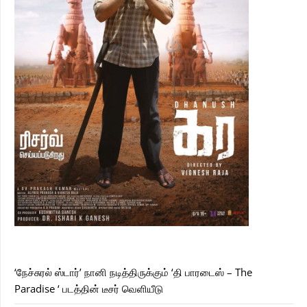
‘நேச்சுரல் ஸ்டார்’ நானி நடித்திருக்கும் ‘தி பாரடைஸ் – The
Paradise ‘ படத்தின் டீசர் வெளியீடு