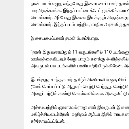
நான் பாடல் எழுத வந்தபோது இசையமைப்பாளர் தமன் ‘எங்
பாடியிருக்காங்க. இந்தப் பாட்டைக்கேட்டிருக்கீங்களா?’
சொன்னார். அப்போது இணை இயக்குநர் கிருஷ்ணமூர்
சொன்னார். இந்தப் படம் மத்திய, மாநில அரசு விருதுக
இசையமைப்பாளர் தமன் பேசும்போது,
“நான் இதுவரையிலும் 11 வருடங்களில் 110 படங்க
ஊக்கத்தைவிடவும் வேறு யாரும் எனக்கு அளித்ததில்
அவருடன் பல படங்களில் பணியாற்றியிருக்கிறேன். அ
இயக்குநர் சாந்தகுமார் தமிழ்ச் சினிமாவில் ஒரு மிகப
ரீமேக் செய்யப்பட்டு அதுவும் வெற்றி பெற்றது. வெற
அதைப் பற்றிக் கண்டு கொள்ளவில்லை. அதைவிட்டு வ
அச்சமயத்தில் ஞானவேல்ராஜா ஸார் இவருடன் இணைந்த
மகிழ்ச்சியடைந்தேன். அதிலும் ஆர்யா இதில் நாயகனா
சந்தோஷப்பட்டேன்.