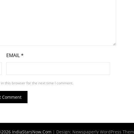
EMAIL
*
in this browser for the next time I comment.
2026 IndiaStarsNow.Com
| Design:
Newspaperly WordPress The