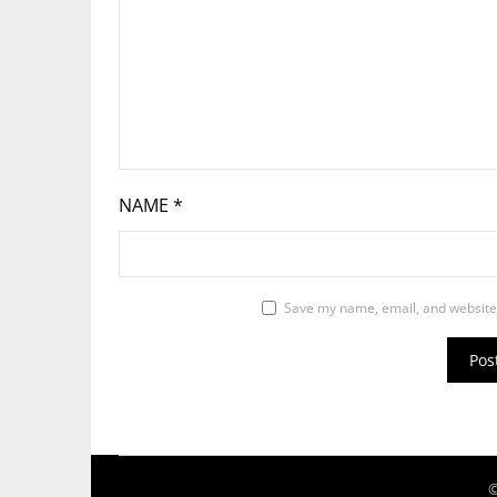
NAME
*
Save my name, email, and website 
©