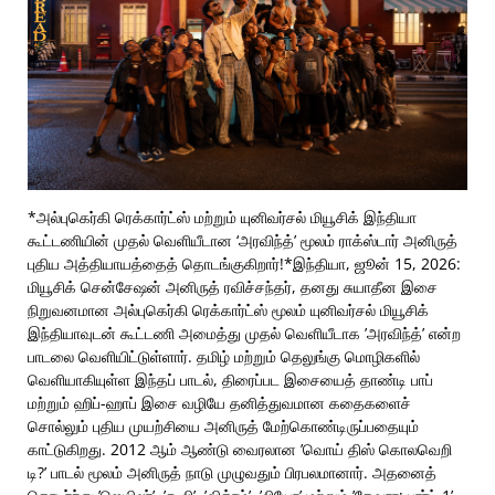
*அல்புகெர்கி ரெக்கார்ட்ஸ் மற்றும் யுனிவர்சல் மியூசிக் இந்தியா
கூட்டணியின் முதல் வெளியீடான ‘அரவிந்த்’ மூலம் ராக்ஸ்டார் அனிருத்
புதிய அத்தியாயத்தைத் தொடங்குகிறார்!*இந்தியா, ஜூன் 15, 2026:
மியூசிக் சென்சேஷன் அனிருத் ரவிச்சந்தர், தனது சுயாதீன இசை
நிறுவனமான அல்புகெர்கி ரெக்கார்ட்ஸ் மூலம் யுனிவர்சல் மியூசிக்
இந்தியாவுடன் கூட்டணி அமைத்து முதல் வெளியீடாக ’அரவிந்த்’ என்ற
பாடலை வெளியிட்டுள்ளார். தமிழ் மற்றும் தெலுங்கு மொழிகளில்
வெளியாகியுள்ள இந்தப் பாடல், திரைப்பட இசையைத் தாண்டி பாப்
மற்றும் ஹிப்-ஹாப் இசை வழியே தனித்துவமான கதைகளைச்
சொல்லும் புதிய முயற்சியை அனிருத் மேற்கொண்டிருப்பதையும்
காட்டுகிறது. 2012 ஆம் ஆண்டு வைரலான ’வொய் திஸ் கொலவெறி
டி?’ பாடல் மூலம் அனிருத் நாடு முழுவதும் பிரபலமானார். அதனைத்