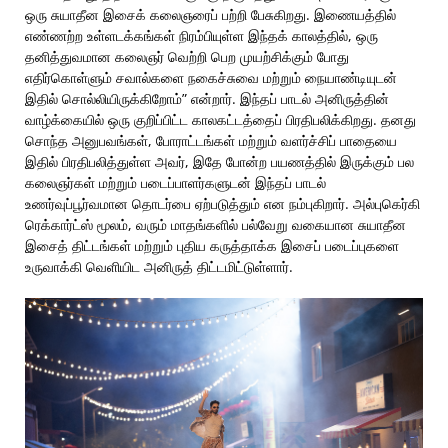
ஒரு சுயாதீன இசைக் கலைஞரைப் பற்றி பேசுகிறது. இணையத்தில்
எண்ணற்ற உள்ளடக்கங்கள் நிரம்பியுள்ள இந்தக் காலத்தில், ஒரு
தனித்துவமான கலைஞர் வெற்றி பெற முயற்சிக்கும் போது
எதிர்கொள்ளும் சவால்களை நகைச்சுவை மற்றும் நையாண்டியுடன்
இதில் சொல்லியிருக்கிறோம்” என்றார். இந்தப் பாடல் அனிருத்தின்
வாழ்க்கையில் ஒரு குறிப்பிட்ட காலகட்டத்தைப் பிரதிபலிக்கிறது. தனது
சொந்த அனுபவங்கள், போராட்டங்கள் மற்றும் வளர்ச்சிப் பாதையை
இதில் பிரதிபலித்துள்ள அவர், இதே போன்ற பயணத்தில் இருக்கும் பல
கலைஞர்கள் மற்றும் படைப்பாளர்களுடன் இந்தப் பாடல்
உணர்வுப்பூர்வமான தொடர்பை ஏற்படுத்தும் என நம்புகிறார். அல்புகெர்கி
ரெக்கார்ட்ஸ் மூலம், வரும் மாதங்களில் பல்வேறு வகையான சுயாதீன
இசைத் திட்டங்கள் மற்றும் புதிய கருத்தாக்க இசைப் படைப்புகளை
உருவாக்கி வெளியிட அனிருத் திட்டமிட்டுள்ளார்.