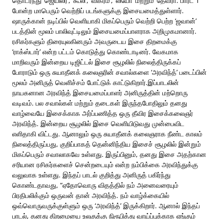
தொடர்ந்து ’ஜெயிலர்’, ’கூலி’, ’விக்ரம்’, ’லியோ’ மற்றும் ’தேவரா: பார்ட் 1’
போன்ற மாபெரும் வெற்றிப் படங்களுக்கு இசையமைத்துள்ளார்.
ஷாருக்கான் நடிப்பில் வெளியாகி மிகப்பெரும் வெற்றி பெற்ற ‘ஜவான்’
படத்தின் மூலம் பாலிவுட்டிலும் இசையமைப்பாளராக அறிமுகமானார்.
ரசிகர்களும் திரையுலகினரும் அவருடைய இசை திறமைக்கு
‘ராக்ஸ்டார்’ என்ற பட்டம் கொடுத்து கொண்டாடினர். வேகமாக
மாறிவரும் இன்றைய டிஜிட்டல் இசை சூழலில் நிலைத்திருக்கப்
போராடும் ஒரு சுயாதீனக் கலைஞரின் சவால்களை ‘அரவிந்த்’ படைப்பின்
மூலம் அனிருத் வெளிச்சம் போட்டுக் காட்டுகிறார்.இப்பாடலின்
நாயகனான அரவிந்த் இசையமைப்பாளர் அனிருத்தின் மற்றொரு
வடிவம். பல சவால்கள் மற்றும் தடைகள் இருந்தபோதிலும் தனது
வாழ்வையே இசைக்காக அர்ப்பணித்த ஒரு தீவிர இசைக்கலைஞர்
அரவிந்த். இன்றைய சூழலில் இசை வெளியிடுவது முன்பைவிட
எளிதாகி விட்டது. ஆனாலும் ஒரு சுயாதீனக் கலைஞராக நீண்ட காலம்
நிலைத்திருப்பது, குறிப்பாகத் தென்னிந்திய இசைச் சூழலில் இன்றும்
மிகப்பெரும் சவாலாகவே உள்ளது. இருப்பினும், தனது இசை அதற்கான
சரியான ரசிகர்களைச் சென்றடையும் என்ற நம்பிக்கை அரவிந்துக்கு
வலுவாக உள்ளது. இந்தப் பாடல் குறித்து அனிருத் பகிர்ந்து
கொண்டதாவது, “ஏதோவொரு விதத்தில் நம் அனைவரையும்
பிரதிபலிக்கும் ஒருவன் தான் அரவிந்த். நம் வாழ்க்கையில்
ஒவ்வொருவருக்குள்ளும் ஒரு ‘அரவிந்த்’ இருக்கிறார். ஆனால் இந்தப்
பாடல், தனது திறமையை உலகுக்கு நிரூபித்து வாய்ப்புக்காக ஏங்கும்