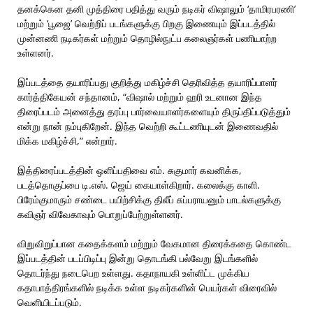
தனக்கென தனி முத்திரை பதித்து வரும் நடிகர் விஷாலும் ‘தாமிரபரணி’
மற்றும் ‘பூஜை’ வெற்றிப் படங்களுக்கு பிறகு இணையும் இப்படத்தில்
முன்னணி நடிகர்கள் மற்றும் தொழில்நுட்ப கலைஞர்கள் பணியாற்ற
உள்ளனர்.
இப்படத்தை தயாரிப்பது குறித்து மகிழ்ச்சி தெரிவித்த தயாரிப்பாளர்
கார்த்திகேயன் சந்தானம், “விஷால் மற்றும் ஹரி உடனான இந்த
திரைப்படம் அனைத்து தரப்பு பார்வையாளர்களையும் திருப்திப்படுத்தும்
என்று நான் நம்புகிறேன். இந்த வெற்றி கூட்டணியுடன் இணைவதில்
மிக்க மகிழ்ச்சி,” என்றார்.
இத்திரைப்படத்தின் ஒளிப்பதிவை எம். சுகுமார் கவனிக்க,
படத்தொகுப்பை டி.எஸ். ஜெய் கையாள்கிறார். கலைக்கு காளி.
பிரேம்குமாரும் சண்டை பயிற்சிக்கு திலீப் சுப்பராயனும் பாடல்களுக்கு
கவிஞர் விவேகாவும் பொறுப்பேற்றுள்ளனர்.
விறுவிறுப்பான கதைக்களம் மற்றும் வேகமான திரைக்கதை கொண்ட
இப்படத்தின் படப்பிடிப்பு இன்று தொடங்கி பல்வேறு இடங்களில்
தொடர்ந்து நடைபெற உள்ளது. கதாநாயகி உள்ளிட்ட முக்கிய
கதாபாத்திரங்களில் நடிக்க உள்ள நடிகர்களின் பெயர்கள் விரைவில்
வெளியிடப்படும்.