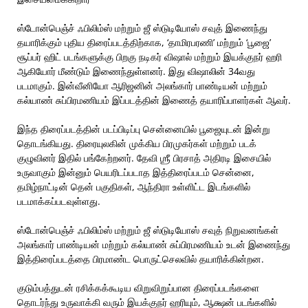
ஸ்டோன்பெஞ்ச் ஃபிலிம்ஸ் மற்றும் ஜீ ஸ்டுடியோஸ் சவுத் இணைந்து
தயாரிக்கும் புதிய திரைப்படத்திற்காக, ‘தாமிரபரணி’ மற்றும் ‘பூஜை’
சூப்பர் ஹிட் படங்களுக்கு பிறகு நடிகர் விஷால் மற்றும் இயக்குநர் ஹரி
ஆகியோர் மீண்டும் இணைந்துள்ளனர். இது விஷாலின் 34வது
படமாகும். இன்வீனியோ ஆரிஜனின் அலங்கார் பாண்டியன் மற்றும்
கல்யாண் சுப்பிரமணியம் இப்படத்தின் இணைத் தயாரிப்பாளர்கள் ஆவர்.
இந்த திரைப்படத்தின் படப்பிடிப்பு சென்னையில் பூஜையுடன் இன்று
தொடங்கியது. திரையுலகின் முக்கிய பிரமுகர்கள் மற்றும் படக்
குழுவினர் இதில் பங்கேற்றனர். தேவி ஶ்ரீ பிரசாத் அதிரடி இசையில்
உருவாகும் இன்னும் பெயரிடப்படாத இத்திரைப்படம் சென்னை,
தமிழ்நாட்டின் தென் பகுதிகள், ஆந்திரா உள்ளிட்ட இடங்களில்
படமாக்கப்படவுள்ளது.
ஸ்டோன்பெஞ்ச் ஃபிலிம்ஸ் மற்றும் ஜீ ஸ்டுடியோஸ் சவுத் நிறுவனங்கள்
அலங்கார் பாண்டியன் மற்றும் கல்யாண் சுப்பிரமணியம் உடன் இணைந்து
இத்திரைப்படத்தை பிரமாண்ட பொருட்செலவில் தயாரிக்கின்றன.
குடும்பத்துடன் ரசிக்கக்கூடிய விறுவிறுப்பான திரைப்படங்களை
தொடர்ந்து உருவாக்கி வரும் இயக்குநர் ஹரியும், ஆக்ஷன் படங்களில்