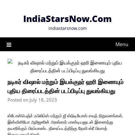
Skip
to
IndiaStarsNow.Com
content
indiastarsnow.com
Menu
நடிகர் விஷால் மற்றும் இயக்குநர் ஹரி இணையும்
புதிய திரைப்படத்தின் படப்பிடிப்பு துவங்கியது
Posted on July 18, 2023
ஸ்டோன்பெஞ்ச் ஃபிலிம்ஸ் மற்றும் ஜீ ஸ்டுடியோஸ் சவுத் நிறுவனங்கள்,
இன்வீனியோ ஆரிஜனின் அலங்கார் பாண்டியனுடன் இணைந்து
தயாரிக்கும் பிரம்மாண்ட திரைப்படத்திற்கு தேவி ஸ்ரீ பிரசாத்
இசையமைக்கிறார்