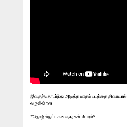
இதைத்தொடர்ந்து அடுத்த மாதம் படத்தை திரையரங்கு
வருகின்றன.
*தொழில்நுட்ப கலைஞர்கள் விபரம்*