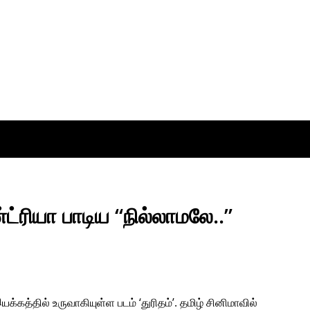
ட்ரியா பாடிய “நில்லாமலே..”
கத்தில் உருவாகியுள்ள படம் ‘துரிதம்’. தமிழ் சினிமாவில்