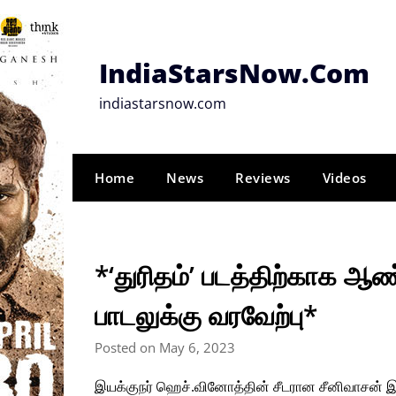
Skip
to
content
IndiaStarsNow.Com
indiastarsnow.com
Home
News
Reviews
Videos
*‘துரிதம்’ படத்திற்காக ஆண்
பாடலுக்கு வரவேற்பு*
Posted on May 6, 2023
இயக்குநர் ஹெச்.வினோத்தின் சீடரான சீனிவாசன் இயக்