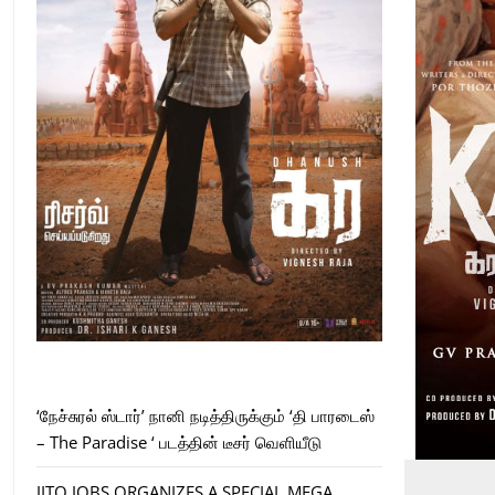
‘நேச்சுரல் ஸ்டார்’ நானி நடித்திருக்கும் ‘தி பாரடைஸ்
– The Paradise ‘ படத்தின் டீசர் வெளியீடு
JITO JOBS ORGANIZES A SPECIAL MEGA