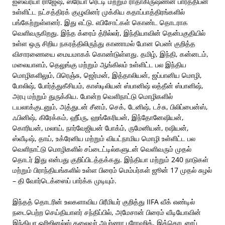
ஐஸ்வர்யா ராஜேஷ், ஸ்ரேயா ரெட்டி மற்றும் ராதாகிருஷ்ணன் பார்த்திபன்
உள்ளிட்ட நட்சத்திரக் குழுவினர் முக்கிய கதாப்பாத்திரங்களில்
பங்கேற்றுள்ளனர். இது எட்டு. எபிசோட்கள் கொண்ட தொடராக
வெளிவருகிறது. இந்த க்ரைம் த்ரில்லர், இந்தியாவின் தென்பகுதியில்
உள்ள ஒரு சிறிய நகரத்திலிருந்து காணாமல் போன பெண் குறித்த
விசாரணையை மையமாகக் கொண்டுள்ளது. தமிழ், இந்தி, கன்னடம்,
மலையாளம், தெலுங்கு மற்றும் ஆங்கிலம் உள்ளிட்ட பல இந்திய
மொழிகளிலும், பிரெஞ்சு, ஜெர்மன், இத்தாலியன், ஜப்பானிய மொழி,
போலிஷ், போர்த்துகீசியம், காஸ்டிலியன் ஸ்பானிஷ் லத்தீன் ஸ்பானிஷ்,
அரபு மற்றும் துருக்கிய. போன்ற வெளிநாட்டு மொழிகளில்
டயலாக்குடனும், அத்துடன் சீனம், செக், டேனிஷ், டச்சு, பிலிப்பைன்ஸ்,
ஃபினிஷ், கிரேக்கம், ஹீப்ரு, ஹங்கேரியன், இந்தோனேஷியன்,
கொரியன், மலாய், நார்வேஜியன் போக்ம், ருமேனியன், ரஷியன்,
ஸ்வீடிஷ், தாய், உக்ரேனிய மற்றும் வியட்நாமிய மொழி உள்ளிட்ட பல
வெளிநாட்டு மொழிகளில் சப்டைட்டில்களுடன் வெளிவரும் முதல்
தொடர் இது என்பது குறிப்பிடத்தக்கது. இந்தியா மற்றும் 240 நாடுகள்
மற்றும் பிராந்தியங்களில் உள்ள பிரைம் மெம்பர்கள் ஜூன் 17 முதல் சுழல்
– தி வோர்டெக்ஸைப் பார்க்க முடியும்.
இந்தத் தொடரின் உலகளாவிய பிரீமியர் குறித்து IIFA வீக் எண்டில்
நடைபெற்ற செய்தியாளர் சந்திப்பில், அமேசான் பிரைம் வீடியோவின்
இந்தியா ஒரிஜினல்ஸ் தலைவர் அபர்ணா புரோஹித், இத்தொடரைப்