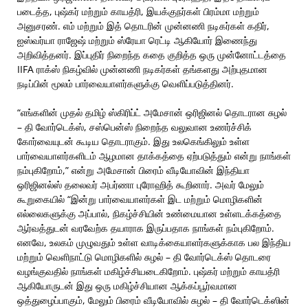
படைத்த, புஷ்கர் மற்றும் காயத்ரி, இயக்குநர்கள் பிரம்மா மற்றும்
அனுசரண். எம் மற்றும் இத் தொடரின் முன்னணி நடிகர்கள் கதிர்,
ஐஸ்வர்யா ராஜேஷ் மற்றும் ஸ்ரேயா ரெட்டி ஆகியோர் இணைந்து
அறிவித்தனர். இப்புதிர் நிறைந்த கதை குறித்த ஒரு முன்னோட்டத்தை
IIFA ராக்ஸ் நிகழ்வில் முன்னணி நடிகர்கள் தங்களது அற்புதமான
நடிப்பின் மூலம் பார்வையாளர்களுக்கு வெளிப்படுத்தினர்.
“எங்களின் முதல் தமிழ் ஸ்கிரிப்ட் அமேசான் ஒரிஜினல் தொடரான சுழல்
– தி வோர்டெக்ஸ், சஸ்பென்ஸ் நிறைந்த வலுவான உணர்ச்சிக்
கோர்வையுடன் கூடிய தொடராகும். இது உலகெங்கிலும் உள்ள
பார்வையாளர்களிடம் ஆழமான தாக்கத்தை ஏற்படுத்தும் என்று நாங்கள்
நம்புகிறோம்,” என்று அமேசான் பிரைம் வீடியோவின் இந்தியா
ஒரிஜினல்ஸ் தலைவர் அபர்ணா புரோஹித் கூறினார். அவர் மேலும்
கூறுகையில் “இன்று பார்வையாளர்கள் இட மற்றும் மொழிகளின்
எல்லைகளுக்கு அப்பால், நிகழ்ச்சியின் உண்மையான உள்ளடக்கத்தை
ஆர்வத்துடன் வரவேற்க தயாராக இருப்பதாக நாங்கள் நம்புகிறோம்.
எனவே, உலகம் முழுவதும் உள்ள வாடிக்கையாளர்களுக்காக பல இந்திய
மற்றும் வெளிநாட்டு மொழிகளில் சுழல் – தி வோர்டெக்ஸ் தொடரை
வழங்குவதில் நாங்கள் மகிழ்ச்சியடைகிறோம். புஷ்கர் மற்றும் காயத்ரி
ஆகியோருடன் இது ஒரு மகிழ்ச்சியான ஆக்கப்பூர்வமான
ஒத்துழைப்பாகும், மேலும் பிரைம் வீடியோவில் சுழல் – தி வோர்டெக்ஸின்