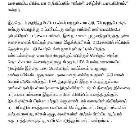
உலகளாவிய பிரீமியரை அறிவிப்பதில் நாங்கள் மகிழ்ச்சி யடைகிறோம்.”
என்றார்.
இத்தொடர் குறித்து பேசிய புஷ்கர் மற்றும் காயத்ரி, “பொழுதுபோக்கு
என்பது மொழிக்கு அப்பாற்பட்டது என்று நாங்கள் உண்மையிலேயே
நம்புகிறோம். பார்வையாளர்கள், இன்று உலகம் முழுவதிலுமிருந்து நல்ல
கதைகளைக் கேட்கத் தயாராக இருக்கிறார்கள். அமேசானில் ஸ்ட்ரீமிங்
ஆகும் சுழல் – தி வோர்டெக்ஸ் மூலம் நம் நாட்டின் சிறந்த
உள்ளடக்கத்தை வெளிநாடுகளுக்கும் எடுத்துச் செல்லும் சிறந்த
தொடக்கமாக அமைந்துள்ளது. மேலும், IIFA போன்ற உலகளாவிய
நிகழ்வில் இத்தொடரை வெளியிடும் வாய்ப்பைப் பெறுவது
உண்மையிலேயே ஒரு கனவு நனவானது என்றே கூறலாம். அமேசான்
பிரைம் வீடியோவிற்கும், IIFA குழுவிற்கும் இந்த சம்மதத்துக்காக
நாங்கள் நன்றியுள்ளவர்களாக இருக்கிறோம். மர்மம் நிறைந்த இக்கதை
பார்வையாளர்களை இருக்கைகளின் விளிம்பில் வைத்திருக்கும்.
இயக்குநர்கள் பிரம்மா மற்றும் அனுசரண். எம் கதையின் தீவிரத்தைப்
பராமரிப்பதில் மகத்தான பணியைச் செய்துள்ளனர். மேலும் எங்களின்
அற்புதமான நடிகர்கள் குழு, அவர்களின் ஆற்றல் நிரம்பிய நடிப்பால்
கதாபாத்திரங்களுக்கு உயிர் கொடுத்துள்ளனர்.” என்றார்கள்.