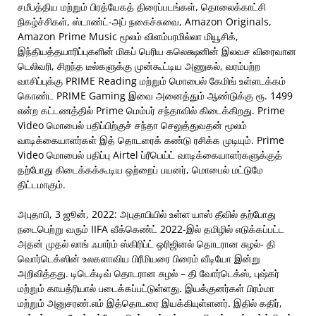
சமீபத்திய மற்றும் பிரத்யேகத் திரைப்படங்கள், தொலைக்காட்சி
நிகழ்ச்சிகள், ஸ்டாண்ட்-அப் நகைச்சுவை, Amazon Originals,
Amazon Prime Music மூலம் விளம்பரமில்லா மியூசிக்,
இந்தியத்தயாரிப்புகளின் மிகப் பெரிய கலெக்ஷனின் இலவச விரைவான
டெலிவரி, சிறந்த டீல்களுக்கு முன்கூட்டிய அணுகல், வரம்பற்ற
வாசிப்புக்கு PRIME Reading மற்றும் மொபைல் கேமிங் உள்ளடக்கம்
கொண்ட PRIME Gaming இவை அனைத்தும் ஆண்டுக்கு ரூ. 1499
என்ற கட்டணத்தில் Prime மெம்பர் சந்தாவில் கிடைக்கிறது. Prime
Video மொபைல் பதிப்பிற்குச் சந்தா செலுத்துவதன் மூலம்
வாடிக்கையாளர்கள் இத் தொடரைக் கண்டு ரசிக்க முடியும். Prime
Video மொபைல் பதிப்பு Airtel ப்ரீபெய்ட் வாடிக்கையாளர்களுக்குத்
தற்போது கிடைக்கக்கூடிய ஒற்றைப் பயனர், மொபைல் மட்டுமே
திட்டமாகும்.
அபுதாபி, 3 ஜூன், 2022: அபுதாபியில் உள்ள யாஸ் தீவில் தற்போது
நடைபெற்று வரும் IIFA வீக்கெண்ட் 2022-இல் தமிழில் எடுக்கப்பட்ட
அதன் முதல் லாங் ஃபார்ம் ஸ்கிரிப்ட் ஒரிஜினல் தொடரான சுழல்- தி
வொர்டெக்ஸின் உலகளாவிய பிரீமியரை பிரைம் வீடியோ இன்று
அறிவித்தது. டிடெக்டிவ் தொடரான சுழல் – தி வோர்டெக்ஸ், புஷ்கர்
மற்றும் காயத்ரியால் படைக்கப்பட்டுள்ளது. இயக்குனர்கள் பிரம்மா
மற்றும் அனுசரண்.எம் இத்தொடரை இயக்கியுள்ளனர். இதில் கதிர்,