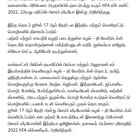
உலகளாவிய பிரீமியரை அபுதாபியில் நடைபெற்று வரும் IIFA வீக் எண்ட்
2022, 22வது பதிப்பில் பிரைம் வீடியோ இன்று அறிவித்தது
இந்த தொடர் ஜூன் 17 ஆம் தேதி பல இந்திய மற்றும் வெளிநாட்டு
மொழிகளில் திரையிடப்படும்
புஷ்கர் மற்றும் காயத்ரி எழுதி படைத்துள்ள சுழல் – தி வோர்டெக்ஸ்
தொடரில் ராதாகிருஷ்ணன் பார்த்திபனுடன் கதிர், ஐஸ்வர்யா ராஜேஷ்,
ஸ்ரேயா ரெட்டி ஆகியோர் நடித்துள்ளனர்.
வால்வாட்சர் பிலிம்ஸ் தயாரிப்பில் பிரம்மா மற்றும் அனுசரண்.எம்
இயக்கத்தில் வெளிவரும் சுழல் – தி வோர்டெக்ஸ் தொடர், தமிழ்,
ஹிந்தி,கன்னடம், மலையாளம் தெலுங்கு மற்றும் ஆங்கில
மொழிகளுக்கு மேலாக பிரஞ்சு, ஜெர்மன், இத்தாலியன், ஜப்பானிய
மொழி, போலிஷ், போர்த்துகீசியம், காஸ்டிலியன் ஸ்பானிஷ், லத்தீன்
ஸ்பானிஷ், அரபு மற்றும் துருக்கிய மொழி போன்ற கூடுதல் வெளிநாட்டு
மொழிகளில் டயலாக் உடன் வெளிவரும் முதல் தொடராகும்.
ஜூன் 17 ஆம் தேதி அன்று பிரைம் வீடியோவில் சுழல் – தி வோர்டெக்ஸ்
வெளியிடப்படும் என புஷ்கர் & காயத்ரியுடன் இணைந்து அமேசான்
பிரைம் வீடியோவின் இந்தியா ஒரிஜினல்ஸ், தலைவர் அபர்ணா புரோஹித்
2022 IIFA வீக்எண்டில், அறிவித்தார்.