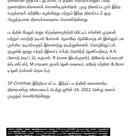
தலைப்பில் குறிப்பிட்டது போல, படத்தின் கதாநாயகனும் அதே
குணாதிசயங்களைக் கொண்டிருக்கிறார். முழு திரைப்படமும் இந்த
கருத்தைச் சுற்றியே சுழல்கிறது மற்றும் இந்த திரைப்படம் ஒரு
அழுத்தமான திரைக்கதையை கொண்டுள்ளது.
படத்தில் மேலும் ராஜா கிருஷ்ணமூர்த்தி (கிட்டி), சங்கிலி முருகன்
மற்றும் மராத்தி நடிகர் மோகன் ஆகாஷே ஆகியோருடன் இன்னும் பல
முக்கிய நடிகர்களும் இணைந்து நடித்துள்ளனர். தொழில்நுட்பக்
குழுவில் ஜானு சந்தர் (இசை), சக்தி அரவிந்த் (ஒளிப்பதிவு), A.K.
பிரசாத் (எடிட்டர்), சுகுமார். R (கலை இயக்குனர்), தினேஷ் சுப்பராயன்
(ஸ்டண்ட்ஸ்), M.சரவண குமார் (ஒலி கலவை), சுரேஷ் சந்திரா & ரேகா
டி’ஒன் (மக்கள் தொடர்பு).
SP Cinemas இந்தியா உட்பட இந்தப் படத்தின் உலகளாவிய
திரையரங்கு உரிமையைப் பெற்று ஜூன் 24, 2022 அன்று உலகம்
முழுதும் வெளியிடுகிறது.