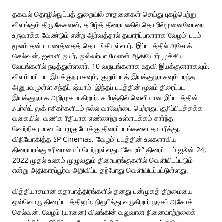
தகவல் தொழில்நுட்பத் துறையில் சாதனைகள் செய்து புகழ்பெற்று
விளங்கும் திரு.கேசவன், தமிழ்த் திரையுலகில் தொழில்முனைவோரை
உருவாக்க வேண்டும் என்ற ஆர்வத்தால் தயாரிப்பாளராக ‘வேழம்’ படம்
மூலம் தன் பயணத்தைத் தொடங்கியுள்ளார். இப்படத்தில் அசோக்
செல்வன், ஜனனி ஐயர், ஐஸ்வர்யா மேனன் ஆகியோர் முக்கிய
வேடங்களில் நடித்துள்ளனர். 10 வருடங்களாக உதவி இயக்குனராகவும்,
விளம்பரப் பட இயக்குநராகவும், குறும்படத் இயக்குநராகவும் பரந்த
அனுபவமுள்ள சந்தீப் ஷ்யாம், இந்தப் படத்தின் மூலம் திரைப்பட
இயக்குநராக அறிமுகமாகிறார். சமீபத்தில் வெளியான இப்படத்தின்
ஃபர்ஸ்ட் லுக் ரசிகர்களிடம் நல்ல வரவேற்பை பெற்றது. குறிப்பிடத்தக்க
வகையில், வணிக ரீதியாக எண்ணற்ற உள்ளடக்கம் சார்ந்த,
வெற்றிகரமான பொழுதுபோக்கு திரைப்படங்களை தயாரித்து,
விநியோகித்த SP Cinemas, ‘வேழம்’ படத்தின் உலகளாவிய
திரையரங்கு உரிமையைப் பெற்றுள்ளது. “வேழம்” திரைப்படம் ஜூன் 24,
2022 முதல் உலகம் முழுவதும் திரையரங்குகளில் வெளியிடப்படும்
என்று அதிகாரப்பூர்வ அறிவிப்பு தற்போது வெளியிடப்பட்டுள்ளது.
வித்தியாசமான கதாபாத்திரங்களில் தனது பன்முகத் திறமையை
ஒவ்வொரு திரைப்படத்திலும், நிரூபித்து வருகிறார் நடிகர் அசோக்
செல்வன். வேழம் (யானை) விலங்கின் வலுவான நினைவாற்றலைக்