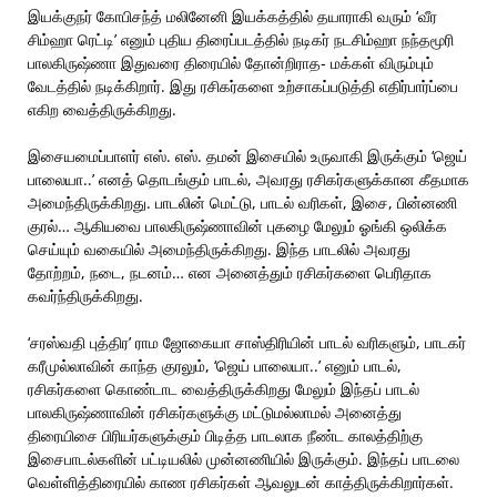
இயக்குநர் கோபிசந்த் மலினேனி இயக்கத்தில் தயாராகி வரும் ‘வீர
சிம்ஹா ரெட்டி’ எனும் புதிய திரைப்படத்தில் நடிகர் நடசிம்ஹா நந்தமூரி
பாலகிருஷ்ணா இதுவரை திரையில் தோன்றிராத- மக்கள் விரும்பும்
வேடத்தில் நடிக்கிறார். இது ரசிகர்களை உற்சாகப்படுத்தி எதிர்பார்ப்பை
எகிற வைத்திருக்கிறது.
இசையமைப்பாளர் எஸ். எஸ். தமன் இசையில் உருவாகி இருக்கும் ‘ஜெய்
பாலையா..’ எனத் தொடங்கும் பாடல், அவரது ரசிகர்களுக்கான கீதமாக
அமைந்திருக்கிறது. பாடலின் மெட்டு, பாடல் வரிகள், இசை, பின்னணி
குரல்… ஆகியவை பாலகிருஷ்ணாவின் புகழை மேலும் ஓங்கி ஒலிக்க
செய்யும் வகையில் அமைந்திருக்கிறது. இந்த பாடலில் அவரது
தோற்றம், நடை, நடனம்… என அனைத்தும் ரசிகர்களை பெரிதாக
கவர்ந்திருக்கிறது.
‘சரஸ்வதி புத்திர’ ராம ஜோகையா சாஸ்திரியின் பாடல் வரிகளும், பாடகர்
கரீமுல்லாவின் காந்த குரலும், ‘ஜெய் பாலையா..’ எனும் பாடல்,
ரசிகர்களை கொண்டாட வைத்திருக்கிறது மேலும் இந்தப் பாடல்
பாலகிருஷ்ணாவின் ரசிகர்களுக்கு மட்டுமல்லாமல் அனைத்து
திரையிசை பிரியர்களுக்கும் பிடித்த பாடலாக நீண்ட காலத்திற்கு
இசைபாடல்களின் பட்டியலில் முன்னணியில் இருக்கும். இந்தப் பாடலை
வெள்ளித்திரையில் காண ரசிகர்கள் ஆவலுடன் காத்திருக்கிறார்கள்.