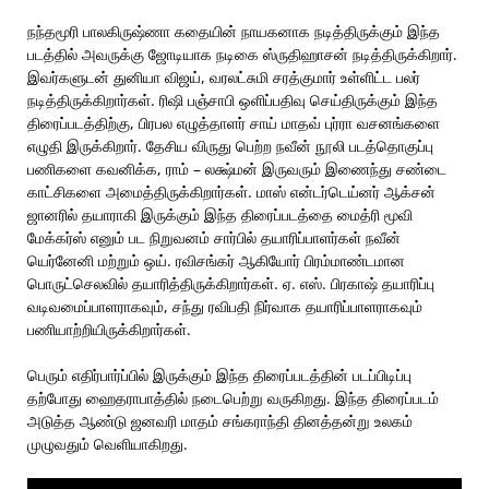
நந்தமூரி பாலகிருஷ்ணா கதையின் நாயகனாக நடித்திருக்கும் இந்த
படத்தில் அவருக்கு ஜோடியாக நடிகை ஸ்ருதிஹாசன் நடித்திருக்கிறார்.
இவர்களுடன் துனியா விஜய், வரலட்சுமி சரத்குமார் உள்ளிட்ட பலர்
நடித்திருக்கிறார்கள். ரிஷி பஞ்சாபி ஒளிப்பதிவு செய்திருக்கும் இந்த
திரைப்படத்திற்கு, பிரபல எழுத்தாளர் சாய் மாதவ் புர்ரா வசனங்களை
எழுதி இருக்கிறார். தேசிய விருது பெற்ற நவீன் நூலி படத்தொகுப்பு
பணிகளை கவனிக்க, ராம் – லக்ஷ்மன் இருவரும் இணைந்து சண்டை
காட்சிகளை அமைத்திருக்கிறார்கள். மாஸ் என்டர்டெய்னர் ஆக்சன்
ஜானரில் தயாராகி இருக்கும் இந்த திரைப்படத்தை மைத்ரி மூவி
மேக்கர்ஸ் எனும் பட நிறுவனம் சார்பில் தயாரிப்பாளர்கள் நவீன்
யெர்னேனி மற்றும் ஒய். ரவிசங்கர் ஆகியோர் பிரம்மாண்டமான
பொருட்செலவில் தயாரித்திருக்கிறார்கள். ஏ. எஸ். பிரகாஷ் தயாரிப்பு
வடிவமைப்பாளராகவும், சந்து ரவிபதி நிர்வாக தயாரிப்பாளராகவும்
பணியாற்றியிருக்கிறார்கள்.
பெரும் எதிர்பார்ப்பில் இருக்கும் இந்த திரைப்படத்தின் படப்பிடிப்பு
தற்போது ஹைதராபாத்தில் நடைபெற்று வருகிறது. இந்த திரைப்படம்
அடுத்த ஆண்டு ஜனவரி மாதம் சங்கராந்தி தினத்தன்று உலகம்
முழுவதும் வெளியாகிறது.