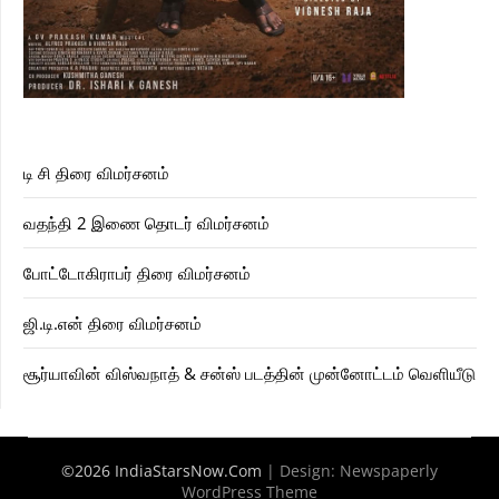
டி சி திரை விமர்சனம்
வதந்தி 2 இணை தொடர் விமர்சனம்
போட்டோகிராபர் திரை விமர்சனம்
ஜி.டி.என் திரை விமர்சனம்
சூர்யாவின் விஸ்வநாத் & சன்ஸ் படத்தின் முன்னோட்டம் வெளியீடு
©2026 IndiaStarsNow.Com
| Design:
Newspaperly
WordPress Theme