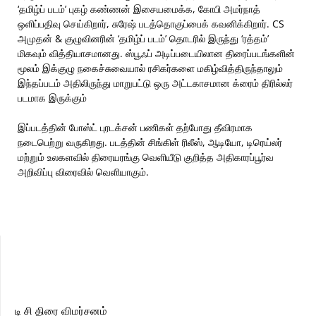
‘தமிழ்ப் படம்’ புகழ் கண்ணன் இசையமைக்க, கோபி அமர்நாத்
ஒளிப்பதிவு செய்கிறார், சுரேஷ் படத்தொகுப்பைக் கவனிக்கிறார். CS
அமுதன் & குழுவினரின் ‘தமிழ்ப் படம்’ தொடரில் இருந்து ‘ரத்தம்’
மிகவும் வித்தியாசமானது. ஸ்பூஃப் அடிப்படையிலான திரைப்படங்களின்
மூலம் இக்குழு நகைச்சுவையால் ரசிகர்களை மகிழ்வித்திருந்தாலும்
இந்தப்படம் அதிலிருந்து மாறுபட்டு ஒரு அட்டகாசமான க்ரைம் திரில்லர்
படமாக இருக்கும்
இப்படத்தின் போஸ்ட் பு‌ரடக்சன் பணிகள் தற்போது தீவிரமாக
நடைபெற்று வருகிறது. படத்தின் சிங்கிள் ரிலீஸ், ஆடியோ, டிரெய்லர்
மற்றும் உலகளவில் திரையரங்கு வெளியீடு குறித்த அதிகாரப்பூர்வ
அறிவிப்பு விரைவில் வெளியாகும்.
டி சி திரை விமர்சனம்