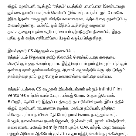
விஜய் ஆண்டனி நடிக்கும் “ரத்தம்” படத்தின் பரபரப்பான இரண்டாவது
லுக்கை தயாரிப்பாளர்கள் வெளியிட்டுள்ளனர். ஃபர்ஸ்ட் லுக் போலவே,
இந்த இரண்டாவது லுக் வித்தியாசமானதாக, ஆர்வத்தை தூண்டும்படி
அமைந்துள்ளது. ஃபர்ஸ்ட் லுக் இந்தப் படத்திற்கு வலுவான
தாக்கத்தையும் நல்ல எதிர்பார்ப்பையும் ஏற்படுத்திய நிலையில், இந்த
புதிய லுக் அந்த எதிர்பார்ப்பை மேலும் வலுப்படுத்துகிறது.
இயக்குனர் CS.அமுதன் கூறுகையில்..,
‘ரத்தம்’ படம் இதுவரை தமிழ் திரையில் சொல்லப்படாத கதையை
விவரிக்கும் ஒரு க்ரைம் டிராமா. இத்திரைப்படம் நாம் தினமும் பார்க்கும்
ஒன்றை தான் முன்வைக்கிறது, ஆனால் சமூகத்தில் அது ஏற்படுத்தும்
தாக்கத்தை நாம் ஒரு போதும் உணரவில்லை என்பதே உண்மை.
‘ரத்தம்’ படத்தை CS அமுதன் இயக்கியுள்ளார் மற்றும் Infiniti Film
Ventures சார்பில் கமல் போரா, பங்கஜ் போரா, G.தனஞ்செயன்,
B.பிரதீப், ஆகியோர் இந்தப் படத்தைத் தயாரிக்கின்றனர். இப்படத்தில்
விஜய் ஆண்டனி நாயகனாக நடிக்க, மஹிமா நம்பியார், நந்திதா
ஸ்வேதா, ரம்யா நம்பீசன் ஆகியோர் நாயகிகளாக நடித்துள்ளனர்.
மேலும், நகைச்சுவை நடிகர் ஜெகன், நிழல்கள் ரவி, ஜான் மகேந்திரன்,
கலை ராணி, மகேஷ் (Family man புகழ்), OAK சுந்தர், மீஷா கோஷல்
மற்றும் அமேயா ஆகியோர் முக்கிய கதாபாத்திரங்களில் நடிக்கின்றனர்.