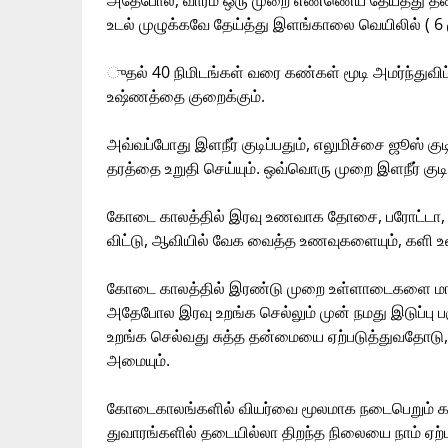
அதேபோல, வாரம் ஒரு முறை எண்ணெய் தேய்த்து தலைக்
உடல் முழுக்கவே தேய்த்து இளங்காலை வெயிலில் ( 6
ுதல் 40 நிமிடங்கள் வரை கண்கள் மூடி அமர்ந்துவிட்
உஷ்ணத்தை குறைக்கும்.
அவ்வப்போது இளநீர் குடிப்பதும், எலுமிச்சை ஜூஸ் குடிப
தரத்தை உறுதி செய்யும். ஒவ்வொரு முறை இளநீர் குட
கோடை காலத்தில் இரவு உணவாக தோசை, பரோட்டா, ப
விட்டு, ஆவியில் வேக வைத்த உணவுகளையும், களி உள
கோடை காலத்தில் இரண்டு முறை உள்ளாடைகளை மாற்ற
அதேபோல இரவு உறங்க செல்லும் முன் நமது இடுப்பு பகு
உறங்க செல்வது சுத்த தன்மையை ஏற்படுத்துவதோடு, நம
அமையும்.
கோடைகாலங்களில் வியர்வை மூலமாக நடைபெறும் கழிவ
துவாரங்களில் தடையில்லா திறந்த நிலையை நாம் ஏ