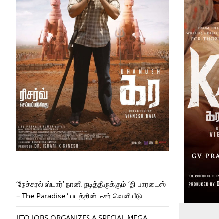
‘நேச்சுரல் ஸ்டார்’ நானி நடித்திருக்கும் ‘தி பாரடைஸ்
– The Paradise ‘ படத்தின் டீசர் வெளியீடு
JITO JOBS ORGANIZES A SPECIAL MEGA