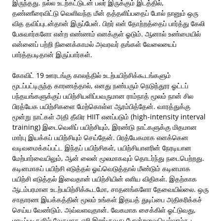
இருந்தது. நல்ல உடற்கட்டுடன் பலர் இருக்கும் இடத்தில்,
தண்ணீரைவிட்டு வெளிவந்த மீன் தத்தளிப்பதைப் போல் நானும் ஒரு
வித தவிப்புடன்தான் இருப்பேன். பிறர் என் தோற்றத்தைப் பார்த்து கேலி
பேசுவார்களோ என்ற எண்ணம் எனக்குள் ஓடும். ஆனால் உண்மையில்
என்னைப் பற்றி நினைக்காமல் அவரவர் தங்கள் வேலையைப்
பார்த்தபடிதான் இருப்பார்கள்.
கோவிட் 19 ஊரடங்கு காலத்தில் உடற்பயிற்சிக்கூடங்களும்
மூடப்பட்டிருந்த காரணத்தால், எனது நண்பரும் நெடுந்தூர ஓட்டப்
பந்தயங்களுக்குப் பயிற்சியளிப்பவருமான ராம்நாத் மூலம் நான் சில
பிரத்யேக பயிற்சிகளை மேற்கொள்ள ஆரம்பித்தேன். வாரத்துக்கு
மூன்று நாட்கள் அதி தீவிர HIIT எனப்படும் (high-intensity interval
training) இடைவெளிப் பயிற்சியும், இரண்டு நாட்களுக்கு மிதமான
மார்பு இயக்கப் பயிற்சியும் செய்தேன். பிரத்யேகமாக எனக்கென
வடிவமைக்கப்பட்ட இந்தப் பயிற்சிகள், பயிற்சியாளரின் நேரடியான
மேற்பார்வையிலும், ஆன் லைன் மூலமாகவும் தொடர்ந்து நடைபெற்றது.
கடினமாகப் பயிற்சி எடுத்தல் ஓய்வெடுத்தால் மீண்டும் கடினமாக
பயிற்சி எடுத்தல் இவைதான் பயிற்சியின் எளிய விதிகள். இதற்காக
ஆடம்பரமான உடற்பயிற்சிக்கூடமோ, சாதனங்களோ தேவையில்லை. ஒரு
சாதாரண இயக்கத்தின் மூலம் உங்கள் இதயத் துடிப்பை அதிகரிக்கச்
செய்ய வேண்டும். அவ்வளவுதான். வேகமாக சைக்கிள் ஓட்டுவது,
மாடிப்படிகளில் வேகமாக ஏறி இறங்குவது போன்றவையெல்லாம்கூட