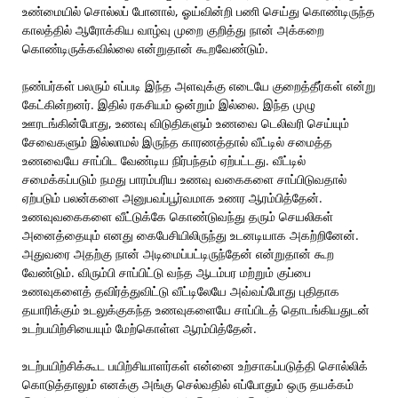
உண்மையில் சொல்லப் போனால், ஓய்வின்றி பணி செய்து கொண்டிருந்த
காலத்தில் ஆரோக்கிய வாழ்வு முறை குறித்து நான் அக்கறை
கொண்டிருக்கவில்லை என்றுதான் கூறவேண்டும்.
நண்பர்கள் பலரும் எப்படி இந்த அளவுக்கு எடையே குறைத்தீர்கள் என்று
கேட்கின்றனர். இதில் ரகசியம் ஒன்றும் இல்லை. இந்த முழு
ஊரடங்கின்போது, உணவு விடுதிகளும் உணவை டெலிவரி செய்யும்
சேவைகளும் இல்லாமல் இருந்த காரணத்தால் வீட்டில் சமைத்த
உணவையே சாப்பிட வேண்டிய நிர்பந்தம் ஏற்பட்டது. வீட்டில்
சமைக்கப்படும் நமது பாரம்பரிய உணவு வகைகளை சாப்பிடுவதால்
ஏற்படும் பலன்களை அனுபவப்பூர்வமாக உணர ஆரம்பித்தேன்.
உணவுவகைகளை வீட்டுக்கே கொண்டுவந்து தரும் செயலிகள்
அனைத்தையும் எனது கைபேசியிலிருந்து உடனடியாக அகற்றினேன்.
அதுவரை அதற்கு நான் அடிமைப்பட்டிருந்தேன் என்றுதான் கூற
வேண்டும். விரும்பி சாப்பிட்டு வந்த ஆடம்பர மற்றும் குப்பை
உணவுகளைத் தவிர்த்துவிட்டு வீட்டிலேயே அவ்வப்போது புதிதாக
தயாரிக்கும் உடலுக்குகந்த உணவுகளையே சாப்பிடத் தொடங்கியதுடன்
உடற்பயிற்சியையும் மேற்கொள்ள ஆரம்பித்தேன்.
உடற்பயிற்சிக்கூட பயிற்சியாளர்கள் என்னை உற்சாகப்படுத்தி சொல்லிக்
கொடுத்தாலும் எனக்கு அங்கு செல்வதில் எப்போதும் ஒரு தயக்கம்