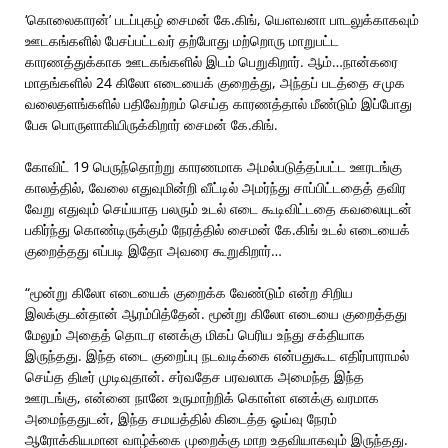
‘கொலைகாரன்’ படப்புகழ் சைமன் கே.கிங், யெளவனா பாடலுக்காகவும்
ஊடகங்களில் பேசப்பட்டவர் தற்போது மற்றொரு மாறுபட்ட
காரணத்துக்காக ஊடகங்களில் இடம் பெறுகிறார். ஆம்…நான்கரை
மாதங்களில் 24 கிலோ எடையைக் குறைத்து, அந்தப் படத்தை சமுக
வலைதளங்களில் பதிவேற்றம் செய்த காரணத்தால் மீண்டும் இப்போது
பேசு பொருளாகியிருக்கிறார் சைமன் கே.கிங்.
கோவிட் 19 பெருந்தொற்று காரணமாக அமல்படுத்தப்பட்ட ஊரடங்கு
காலத்தில், வேலை எதுவுமின்றி வீட்டில் அமர்ந்து சாப்பிட்டதைத் தவிர
வேறு எதுவும் செய்யாத பலரும் உடல் எடை கூடிவிட்டதை கவலையுடன்
பகிர்ந்து கொண்டிருக்கும் நேரத்தில் சைமன் கே.கிங் உடல் எடையைக்
குறைத்தது எப்படி இதோ அவரை கூறுகிறார்…
“மூன்று கிலோ எடையைக் குறைக்க வேண்டும் என்ற சிறிய
இலக்குடன்தான் ஆரம்பித்தேன். மூன்று கிலோ எடையை குறைத்தது
மேலும் அதைத் தொடர எனக்கு மிகப் பெரிய உந்து சக்தியாக
இருந்தது. இந்த எடை குறைப்பு நடவடிக்கை என்பதுகூட எதிர்பாராமல்
செய்த திடீர் முடிவுதான். சர்வதேச பரவலாக அமைந்த இந்த
ஊரடங்கு, என்னை நானே உருமாற்றிக் கொள்ள எனக்கு வரமாக
அமைந்ததுடன், இந்த சமயத்தில் கிடைத்த ஓய்வு நேரம்
ஆரோக்கியமான வாழ்க்கை முறைக்கு மாற உதவியாகவும் இருந்தது.