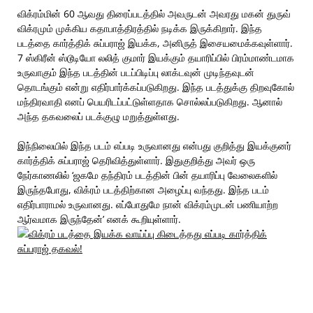
விக்ரம்மின் 60 ஆவது திரைப்படத்தில் அவருடன் அவரது மகன் துருவ்
விக்ரமும் முக்கிய கதாபாத்திரத்தில் நடிக்க இருக்கிறார். இந்த
படத்தை கார்த்திக் சுப்பராஜ் இயக்க, அனிருத் இசையமைக்கவுள்ளார்.
7 ஸ்கிரீன் ஸ்டூடியோ லலித் குமார் இயக்கும் தயாரிப்பில் பிரம்மாண்டமாக
உருவாகும் இந்த படத்தின் படப்பிடிப்பு லாக்டவுன் முடிந்தவுடன்
தொடங்கும் என்று எதிர்பார்க்கப்படுகிறது. இந்த படத்துக்கு திறவுகோல்
மந்திரவாதி எனப் பெயரிடப்பட்டுள்ளதாக சொல்லப்படுகிறது. ஆனால்
அந்த தகவலைப் படக்குழு மறுத்துள்ளது.
இந்நிலையில் இந்த படம் எப்படி உருவானது என்பது குறித்து இயக்குனர்
கார்த்திக் சுப்பராஜ் தெரிவித்துள்ளார். இதுகுறித்து அவர் ஒரு
நேர்காணலில் ‘ஜகமே தந்திரம் படத்தின் பின் தயாரிப்பு வேலைகளில்
இருந்தபோது, விக்ரம் படத்திற்கான அழைப்பு வந்தது. இந்த படம்
எதிர்பாராமல் உருவானது. எப்போதுமே நான் விக்ரம்முடன் பணியாற்ற
ஆர்வமாக இருந்தேன்’ எனக் கூறியுள்ளார்.