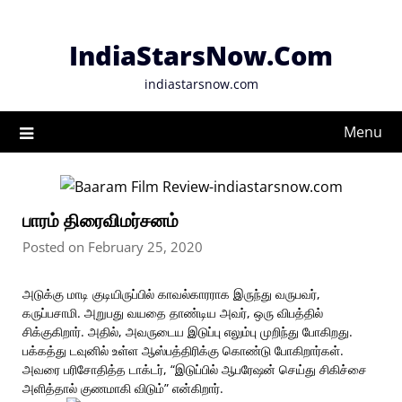
Skip
to
IndiaStarsNow.Com
content
indiastarsnow.com
Menu
பாரம் திரைவிமர்சனம்
Posted on February 25, 2020
அடுக்கு மாடி குடியிருப்பில் காவல்காரராக இருந்து வருபவர்,
கருப்பசாமி. அறுபது வயதை தாண்டிய அவர், ஒரு விபத்தில்
சிக்குகிறார். அதில், அவருடைய இடுப்பு எலும்பு முறிந்து போகிறது.
பக்கத்து டவுனில் உள்ள ஆஸ்பத்திரிக்கு கொண்டு போகிறார்கள்.
அவரை பரிசோதித்த டாக்டர், “இடுப்பில் ஆபரேஷன் செய்து சிகிச்சை
அளித்தால் குணமாகி விடும்” என்கிறார்.