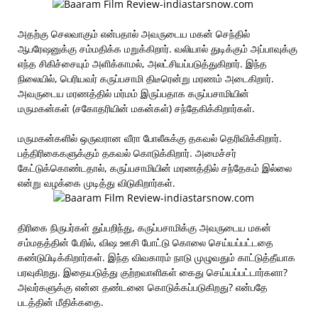
அதற்கு செலவாகும் என்பதால் அவருடைய மகன் செந்தில்
ஆபரேஷனுக்கு சம்மதிக்க மறுக்கிறார். வலியால் துடிக்கும் அப்பாவுக்கு
எந்த சிகிச்சையும் அளிக்காமல், அலட்சியப்படுத்துகிறார். இந்த
நிலையில், பெரியவர் கருப்பசாமி திடீரென்று மரணம் அடைகிறார்.
அவருடைய மரணத்தில் மர்மம் இருப்பதாக கருப்பசாமியின்
மருமகன்கள் (சகோதரியின் மகன்கள்) சந்தேகிக்கிறார்கள்.
மருமகன்களில் ஒருவரான வீரா போலீசுக்கு தகவல் தெரிவிக்கிறார்.
பத்திரிகைகளுக்கும் தகவல் கொடுக்கிறார். அமைச்சர்
கேட்டுக்கொண்டதால், கருப்பசாமியின் மரணத்தில் சந்தேகம் இல்லை
என்று வழக்கை முடித்து விடுகிறார்கள்.
திரிகை நிருபர்கள் துப்பறிந்து, கருப்பசாமிக்கு அவருடைய மகன்
சம்மதத்தின் பேரில், விஷ ஊசி போட்டு கொலை செய்யப்பட்டதை
கண்டுபிடிக்கிறார்கள். இந்த விவகாரம் நாடு முழுவதும் காட்டுத்தீயாக
பரவுகிறது. இதையடுத்து குற்றவாளிகள் கைது செய்யப்பட்டார்களா?
அவர்களுக்கு என்ன தண்டனை கொடுக்கப்படுகிறது? என்பதே
படத்தின் மீதிக்கதை.