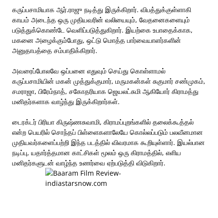
கருப்பசாமியாக ஆர்.ராஜு நடித்து இருக்கிறார். விபத்துக்குள்ளாகி
காயம் அடைந்த ஒரு முதியவரின் வலியையும், வேதனைகளையும்
படுத்துக்கொண்டே வெளிப்படுத்துகிறார். இயற்கை உபாதைக்காக,
மகனை அழைக்கும்போது, ஒட்டு மொத்த பார்வையாளர்களின்
அனுதாபத்தை சம்பாதிக்கிறார்.
அவரைப்போலவே ஒப்பனை எதுவும் செய்து கொள்ளாமல்
கருப்பசாமியின் மகன் முத்துக்குமார், மருமகன்கள் சுகுமார் சண்முகம்,
சமராஜா, பிரேம்நாத், சகோதரியாக ஜெயலட்சுமி ஆகியோர் கிராமத்து
மனிதர்களாக வாழ்ந்து இருக்கிறார்கள்.
டைரக்டர் பிரியா கிருஷ்ணசுவாமி, கிராமப்புறங்களில் தலைக்கூத்தல்
என்ற பெயரில் சொந்தப் பிள்ளைகளாலேயே கொல்லப்படும் பலவீனமான
முதியவர்களைப்பற்றி இந்த படத்தில் விவரமாக கூறியுள்ளார். இயல்பான
நடிப்பு, யதார்த்தமான காட்சிகள் மூலம் ஒரு கிராமத்தில், எளிய
மனிதர்களுடன் வாழ்ந்த உணர்வை ஏற்படுத்தி விடுகிறார்.