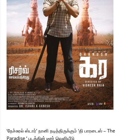
‘நேச்சுரல் ஸ்டார்’ நானி நடித்திருக்கும் ‘தி பாரடைஸ் – The
Paradise ‘ படத்தின் டீசர் வெளியீடு