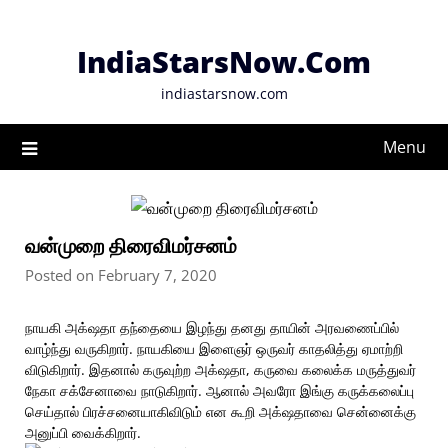
Skip
to
IndiaStarsNow.Com
content
indiastarsnow.com
Menu
வன்முறை திரைவிமர்சனம்
Posted on February 7, 2020
நாயகி அக்‌ஷதா தந்தையை இழந்து தனது தாயின் அரவணைப்பில்
வாழ்ந்து வருகிறார். நாயகியை இளைஞர் ஒருவர் காதலித்து ஏமாற்றி
விடுகிறார். இதனால் கருவுற்ற அக்‌ஷதா, கருவை கலைக்க மருத்துவர்
நேகா சக்சேனாவை நாடுகிறார். ஆனால் அவரோ இங்கு கருக்கலைப்பு
செய்தால் பிரச்சனையாகிவிடும் என கூறி அக்‌ஷதாவை சென்னைக்கு
அனுப்பி வைக்கிறார்.