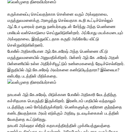
கருக்கலைப்பு செய்வதற்காக சென்னை வரும் அக்‌ஷதாவை,
மருத்துவமனைக்கு அழைத்து செல்வதாக கூறி கூட்டிச்செல்லும்
ஆட்டோ டிரைவர் தனது நண்பர்களுடன் சேர்ந்து அந்த பெண்ணை
பாலியல் வன்கொடுமை செய்துவிடுகின்றார். அப்போது மயக்கமடையும்
அக்‌ஷதாவை, இறந்துவிட்டதாக கருதி அங்கேயே விட்டு
சென்றுவிடுகின்றனர்.
போலீஸ் அதிகாரியான ஆர்.கே.சுரேஷ் அந்த பெண்ணை மீட்டு
மருத்துவமனையில் அனுமதிக்கிறார். பின்னர் ஆர்.கே .சுரேஷ் அதன்
பின்னணியில் உள்ள அதிர்ச்சியூட்டும் உண்மைகளைத் தேடிச்செல்கிறார்.
இறுதியில் ஆர்.கே.சுரேஷ் அவர்களை கண்டுபிடித்தாரா? இல்லையா?
என்பதே படத்தின் மீதிக்கதை.
நாயகன் ஆர்.கே.சுரேஷ், மிடுக்கான போலீஸ் அதிகாரி வேடத்திற்கு
கச்சிதமாக பொருந்தி இருக்கிறார். இரண்டாம் பாதியில் வந்தாலும்
படத்திற்கு பலம் சேர்த்திருக்கிறார். பெண்களுக்கு எதிரான குற்றத்தை
கண்டறிவதற்காக அவர் எடுக்கும் அதிரடி நடவடிக்கைகள் படத்தின்
வேகத்தை கூட்டுகிறது.
நாயகி அக்‌ஷதா ஸ்ரீதர் கதாபாத்திரத்தின் முக்கியத்துவத்தை
உணர்ந்து சிறப்பாக நடித்துள்ளார். அதேபோல் டாக்டராக வரும் நேகா