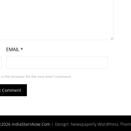
EMAIL
*
in this browser for the next time I comment.
2026 IndiaStarsNow.Com
| Design:
Newspaperly WordPress The