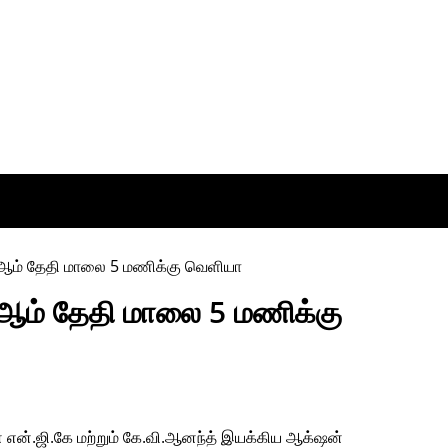
13ஆம் தேதி மாலை 5 மணிக்கு
ன்.ஜி.கே மற்றும் கே.வி.ஆனந்த் இயக்கிய ஆக்‌ஷன்