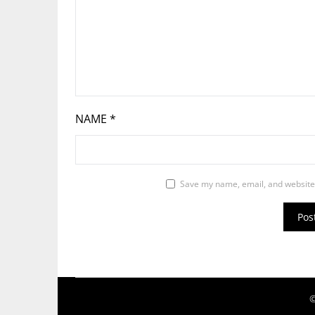
NAME
*
Save my name, email, and website 
©