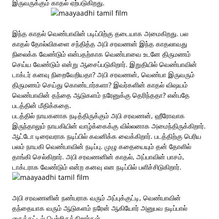
இருவருக்கும் காதல் ஏற்படுகிறது.
இந்த காதல் வெண்பாவின் படிப்பிற்கு தடையாக அமைகிறது. பல
காதல் தோல்விகளை சந்தித்த அபி சரவணன் இந்த காதலாவது
நிலைக்க வேண்டும் என்பதற்காக வெண்பாவை உடனே திருமணம்
செய்ய வேண்டும் என்று ஆசைப்படுகிறார். இறுதியில் வெண்பாவின்
டாக்டர் கனவு நிறைவேறியதா? அபி சரவணன், வெண்பா இருவரும்
திருமணம் செய்து கொண்டார்களா? இவர்களின் காதல் விஷயம்
வெண்பாவின் தந்தை ஆடுகளம் நரேனுக்கு தெரிந்ததா? என்பதே
படத்தின் மீதிக்கதை.
படத்தில் நாயகனாக நடித்திருக்கும் அபி சரவணன், ஹீரோவாக
இருந்தாலும் நாயகியின் வாழ்க்கைக்கு வில்லனாக அமைந்திருக்கிறார்.
ஆட்டோ டிரைவராக நடிப்பில் கவனிக்க வைக்கிறார். படத்திற்கு பெரிய
பலம் நாயகி வெண்பாவின் நடிப்பு. முழு கதையையும் தன் தோளில்
தாங்கி செல்கிறார். அபி சரவணனின் காதல், அப்பாவின் பாசம்,
டாக்டராக வேண்டும் என்ற கனவு என நடிப்பில் பளிச்சிடுகிறார்.
அபி சரவணனின் நண்பராக வரும் அப்புக்குட்டி, வெண்பாவின்
தந்தையாக வரும் ஆடுகளம் நரேன் ஆகியோர் அனுபவ நடிப்பால்
கைத்தட்டல் பெற்றிருக்கிறார்கள்.