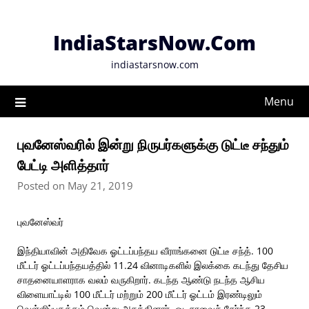
Skip
to
IndiaStarsNow.Com
content
indiastarsnow.com
Menu
புவனேஸ்வரில் இன்று நிருபர்களுக்கு டுட்டீ சந்தும்
பேட்டி அளித்தார்
Posted on May 21, 2019
புவனேஸ்வர்
இந்தியாவின் அதிவேக ஓட்டப்பந்தய வீராங்கனை டுட்டீ சந்த். 100
மீட்டர் ஓட்டப்பந்தயத்தில் 11.24 வினாடிகளில் இலக்கை கடந்து தேசிய
சாதனையாளராக வலம் வருகிறார். கடந்த ஆண்டு நடந்த ஆசிய
விளையாட்டில் 100 மீட்டர் மற்றும் 200 மீட்டர் ஓட்டம் இரண்டிலும்
வெள்ளிப்பதக்கம் வென்று அசத்தினார். ஒடிசாவைச் சேர்ந்த 23