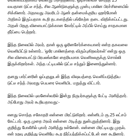
வயதான டுட்டீ சந்த், சில ஆண்டுகளுக்கு முன்பு பாலின பிரச்சினையில்
சிக்கினார். அதாவது அவரிடம் ஆண் தன்மைக்குரிய ஹார்மோன்
அதிகம் இருப்பதாக கூறி தடகளத்தில் பங்கேற்க தடை விதிக்கப்பட்டது.
அதன் பிறகு விளையாட்டுக்கான கோர்ட்டில் அப்பீல் செய்து சாதகமான
தீர்ப்பை பெற்றார்.
இந்த நிலையில் அவர், தான் ஒரு ஓரினசேர்க்கையாளர் என்ற தகவலை
வெளியிட்டு உள்ளார்.. ‘ஒரே பாலினத்தை விரும்புகிறவர்கள்’ என்று ஒரு
சில விளையாட்டு பிரபலங்களே தைரியமாக வெளிஉலகுக்கு சொல்லி
இருக்கிறார்கள். அந்த பட்டியலில் டுட்டீ சந்தும் இணைந்துள்ளார்.
தனது பார்ட்னரின் ஒப்புதலுடன் இந்த விஷயத்தை வெளிப்படுத்திய
டுட்டீ சந்த் அவரது பெயரை வெளியிட மறுத்து விட்டார்.
இந்த நிலையில் புவனேஸ்வரில் இன்று நிருபர்களுக்கு பேட்டி அளித்தார்.
அப்போது அவர் கூறியதாவது:-
எனது சொந்த சகோதரி என்னை மிரட்டுகிறார். என்னிடம் ரூ.25 லட்சம்
கேட்டார். ஒரு முறை அவர் என்னை அடித்து துன்புறுத்தினார். இது
குறித்து போலீசில் புகார் அளித்து உள்ளேன். என்னை மிரட்டியது முதல்,
என் உறவு குறித்து வெளியே கூற நிர்ப்பந்திக்கப்பட்டேன் என கூறினார்.