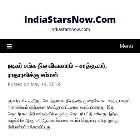
Skip
to
IndiaStarsNow.Com
content
indiastarsnow.com
Menu
நடிகர் சங்க நில விவகாரம் – சரத்குமார்,
ராதாரவிக்கு சம்மன்
Posted on May 19, 2019
நடிகர் சங்கத்திற்கு சொந்தமான நிலத்தை முறைகேடாக சரத்குமாரும்,
ராதாரவியும் விற்பனை செய்து விட்டதாக கூறப்படுகிறது. இது
தொடர்பாக நீதிமன்றத்தில் வழக்கு தொடரப்பட்டு உள்ளது. இந்த
வழக்கில் ஆஜராகி ஆவணங்களை சமர்ப்பிக்கும்படி விஷாலுக்கு
நீதிமன்றம் உத்தரவிட்டது.