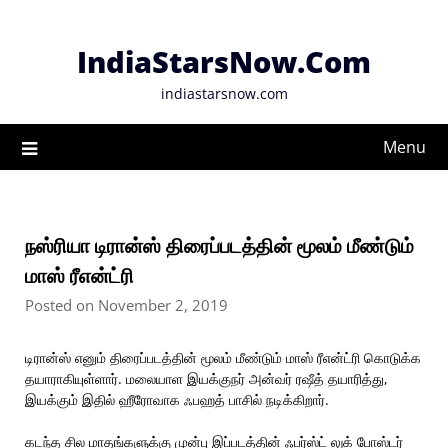
Skip
to
IndiaStarsNow.Com
content
indiastarsnow.com
Menu
நஸ்ரியா டிரான்ஸ் திரைப்படத்தின் மூலம் மீண்டும்
மாஸ் ரீஎன்ட்ரி
Posted on November 2, 2019
டிரான்ஸ் எனும் திரைப்படத்தின் மூலம் மீண்டும் மாஸ் ரீஎன்ட்ரி கொடுக்க
தயாராகியுள்ளார். மலையாள இயக்குநர் அன்வர் ரஷீத் தயாரித்து,
இயக்கும் இதில் ஹீரோவாக ஃபஹத் பாசில் நடிக்கிறார்.
கடந்த சில மாதங்களுக்கு முன்பு இப்படத்தின் ஃபர்ஸ்ட் லுக் போஸ்டர்