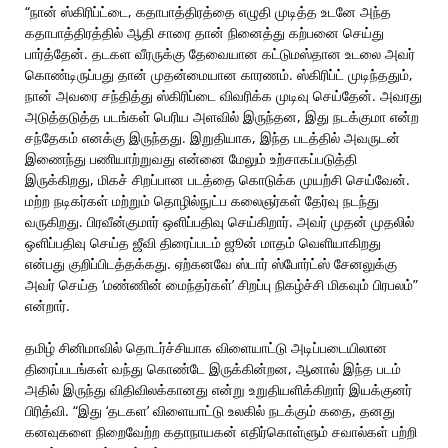
“நான் ஸ்கிரிப்ட்டை, கதாபாத்திரத்தை எழுதி முடித்த உடனே அந்த
கதாபாத்திரத்தில் ஆதி சாரை தான் நினைத்து கற்பனை செய்து
பார்த்தேன். தடகள வீரருக்கு தேவையான கட்டுமஸ்தான உடலை அவர்
கொண்டிருப்பது தான் முதன்மையான காரணம். ஸ்கிரிப்ட் முடிந்ததும்,
நான் அவரை சந்தித்து ஸ்கிரிப்டை விவரிக்க முடிவு செய்தேன். அவரது
அடுத்தடுத்த படங்கள் பெரிய அளவில் இருந்தன, இது நடக்குமா என்ற
சந்தேகம் எனக்கு இருந்தது. இறுதியாக, இந்த படத்தில் அவருடன்
இணைந்து பணியாற்றுவது என்னை மேலும் உற்சாகப்படுத்தி
இருக்கிறது, மிகச் சிறப்பான படத்தை கொடுக்க முயற்சி செய்வேன்.
மற்ற நடிகர்கள் மற்றும் தொழில்நுட்ப கலைஞர்கள் தேர்வு நடந்து
வருகிறது. பிரவீன்குமார் ஒளிப்பதிவு செய்கிறார். அவர் முதன் முதலில்
ஒளிப்பதிவு செய்த ஜீவி திரைப்படம் ஜூன் மாதம் வெளியாகிறது
என்பது குறிப்பிடத்தக்கது. ஏற்கனவே ஸ்டார் ஸ்போர்ட்ஸ் சேனலுக்கு
அவர் செய்த ‘மண்ணின் மைந்தர்கள்’ சிறப்பு நிகழ்ச்சி மிகவும் பிரபலம்”
என்றார்.
தமிழ் சினிமாவில் தொடர்ச்சியாக விளையாட்டு அடிப்படையிலான
திரைப்படங்கள் வந்து கொண்டே இருக்கின்றன, ஆனால் இந்த படம்
அதில் இருந்து விதிவிலக்கானது என்று உறுதியளிக்கிறார் இயக்குனர்
பிரித்வி. “இது ‘தடகள’ விளையாட்டு உலகில் நடக்கும் கதை, தனது
கனவுகளை நிறைவேற்ற கதாநாயகன் எதிர்கொள்ளும் சவால்கள் பற்றி