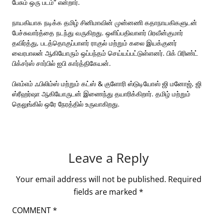
பேசும் ஒரு படம்” என்றார்.
நாயகியாக நடிக்க தமிழ் சினிமாவின் முன்னணி கதாநாயகிகளுடன்
பேச்சுவார்த்தை நடந்து வருகிறது. ஒளிப்பதிவாளர் பிரவீன்குமார்
தவிர்த்து, படத்தொகுப்பாளர் ராகுல் மற்றும் கலை இயக்குனர்
வைரபாலன் ஆகியோரும் ஒப்பந்தம் செய்யப்பட்டுள்ளனர். பிக் பிரிண்ட்
பிக்சர்ஸ் சார்பில் ஐபி கார்த்திகேயன்.
பிஎம்எம் ஃபிலிம்ஸ் மற்றும் கட்ஸ் & குளோரி ஸ்டுடியோஸ் ஜி மனோஜ், ஜி
ஸ்ரீஹர்ஷா ஆகியோருடன் இணைந்து தயாரிக்கிறார். தமிழ் மற்றும்
தெலுங்கில் ஒரே நேரத்தில் உருவாகிறது.
Leave a Reply
Your email address will not be published.
Required
fields are marked
*
COMMENT
*