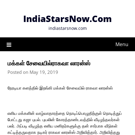
Skip
to
IndiaStarsNow.Com
content
indiastarsnow.com
Menu
மக்கள் சேவையில்ராகவா லாரன்ஸ்
Posted on May 19, 2019
நேரடியா களத்தில் இறங்கி மக்கள் சேவையில் ராகவா லாரன்ஸ்
எளிய மக்களின் வாழ்வாதாரத்தை நொடிப்பொழுதிற்குள் நொடித்துப்
போட்டது கஜா புயல். புயலின் கோரத்தாண்டவத்தில் வீடிழந்தவர்கள்
பலர். அப்படி வீடிழந்த எளிய மனிதர்களுக்கு தன் சார்பாக வீடுகள்
கட்டித்தருவதாக நடிகர் ராகவா லாரன்ஸ் அறிவித்தார். அறிவித்தது