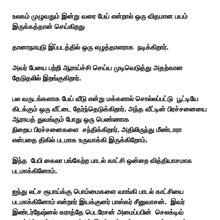
உலகம் முழுவதும் இன்று வரை பேய் என்றால் ஒரு விதமான பயம்
இருக்கத்தான் செய்கிறது
தானாநாயுடு இப்படத்தில் ஒரு எழுத்தாளராக
நடிக்கிறார்.
அவர் பேயை பற்றி ஆராய்ச்சி செய்ய முடிவெடுத்து அதற்கான
தேடுதலில் இறங்குகிறார்.
பல வருடங்களாக பேய் வீடு என்று மக்களால் சொல்லப்பட்டு
பூட்டியே
கிடக்கும் ஒரு வீட்டை தேர்ந்தெடுக்கிறார். அந்த வீட்டின் பிரச்சனையை
ஆராயத் துவங்கும் போது ஒரு பெண்ணாக
நிறைய பிரச்சனைகளை சந்திக்கிறார். அதிலிருந்து மீண்டாரா
என்பதை திகில் படமாக உருவாக்கி இருக்கிறோம்.
இந்த
பேபி கைலா பங்கேற்ற பாடல் காட்சி ஒன்றை வித்தியாசமாக
படமாக்கினோம்.
ஐந்து லட்ச ரூபாய்க்கு பொம்மைகளை வாங்கி பாடல் காட்சியை
படமாக்கினோம் என்றார் இயக்குனர் பாஸ்கர் சீனுவாசன். இவர்
இண்டர்நேஷ்னல் கராத்தே பெடரேசன் அமைப்பபின்
செலக்டிவ்