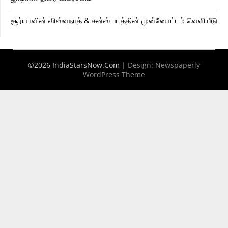
சூர்யாவின் விஸ்வநாத் & சன்ஸ் படத்தின் முன்னோட்டம் வெளியீடு
©2026 IndiaStarsNow.Com
| Design:
Newspaperly
WordPress Theme