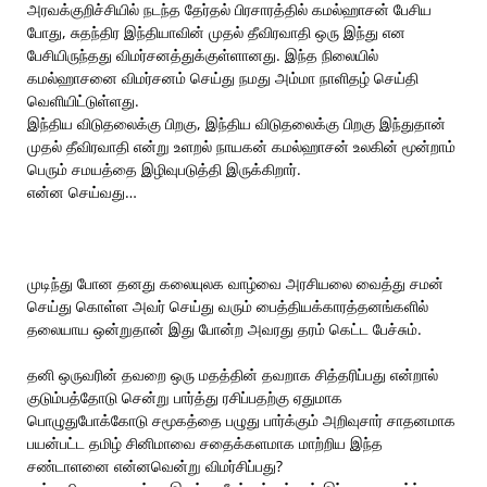
அரவக்குறிச்சியில் நடந்த தேர்தல் பிரசாரத்தில் கமல்ஹாசன் பேசிய
போது, சுதந்திர இந்தியாவின் முதல் தீவிரவாதி ஒரு இந்து என
பேசியிருந்தது விமர்சனத்துக்குள்ளானது. இந்த நிலையில்
கமல்ஹாசனை விமர்சனம் செய்து நமது அம்மா நாளிதழ் செய்தி
வெளியிட்டுள்ளது.
இந்திய விடுதலைக்கு பிறகு, இந்திய விடுதலைக்கு பிறகு இந்துதான்
முதல் தீவிரவாதி என்று உளறல் நாயகன் கமல்ஹாசன் உலகின் மூன்றாம்
பெரும் சமயத்தை இழிவுபடுத்தி இருக்கிறார்.
என்ன செய்வது…
முடிந்து போன தனது கலையுலக வாழ்வை அரசியலை வைத்து சமன்
செய்து கொள்ள அவர் செய்து வரும் பைத்தியக்காரத்தனங்களில்
தலையாய ஒன்றுதான் இது போன்ற அவரது தரம் கெட்ட பேச்சும்.
தனி ஒருவரின் தவறை ஒரு மதத்தின் தவறாக சித்தரிப்பது என்றால்
குடும்பத்தோடு சென்று பார்த்து ரசிப்பதற்கு ஏதுமாக
பொழுதுபோக்கோடு சமூகத்தை பழுது பார்க்கும் அறிவுசார் சாதனமாக
பயன்பட்ட தமிழ் சினிமாவை சதைக்களமாக மாற்றிய இந்த
சண்டாளனை என்னவென்று விமர்சிப்பது?