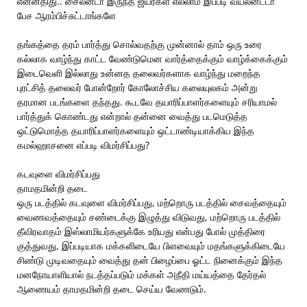
என்னதிது.. சைலன்டா இருந்த ஜீயர்கள் எல்லாம் இப்படி வயலன்ட்டா
பேச ஆரம்பிச்சுட்டாங்களே
தங்கத்தை தரம் பார்த்து சொல்வதற்கு முன்னால் தாம் ஒரு உரை
கல்லாக வாழ்ந்து காட்ட வேண்டுமென வார்த்தைக்கும் வாழ்க்கைக்கும்
இடைவெளி இல்லாது உன்னத தலைவர்களாக வாழ்ந்து மறைந்த
புரட்சித் தலைவர் போன்றோர் கோலோச்சிய கலையுலகம் அன்று
தரமான படங்களை தந்தது. கூடவே தயாரிப்பாளர்களையும் சரியாமல்
பார்த்துக் கொண்டது என்றால் தன்னை வைத்து படமெடுத்த
ஒட்டுமொத்த தயாரிப்பாளர்களையும் ஒட்டாண்டியாக்கிய இந்த
கமல்ஹாசனை எப்படி விமர்சிப்பது?
கடவுளை விமர்சிப்பது
தாமதமின்றி தடை
ஒரு படத்தில் கடவுளை விமர்சிப்பது, மற்றொரு படத்தில் சைவத்தையும்
வைணவத்தையும் சண்டைக்கு இழுத்து விடுவது, மற்றொரு படத்தில்
தீவிரவாதம் இஸ்லாமியர்களுக்கே உரியது என்பது போல் முத்திரை
குத்துவது, இப்படியாக மக்களிடையே பிளவையும் மதங்களுக்கிடையே
சிண்டு முடிவதையும் வைத்து தன் பிழைப்பை ஓட்ட நினைக்கும் இந்த
மனநோயாளியால் நடத்தப்படும் மக்கள் அநீதி மய்யத்தை தேர்தல்
ஆணையம் தாமதமின்றி தடை செய்ய வேணடும்.