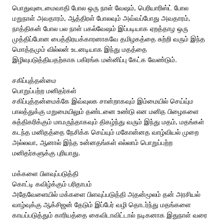
பொதுவுடைமைவாதி போல ஒரு நாள் வேஷம், பெரியாரிஸ்ட் போல
மறுநாள் அவதாரம், ஆத்திரள் போலவும் அவ்வப்போது அவதாரம்,
நாத்திகன் போல பல நாள் பகல்வேஷம் இப்படியாக ஏறத்தாழ ஒரு
முத்திப்போன பைத்திரயக்காரனாகவே தமிழகத்தை சுற்றி வரும் இந்த
மொத்தமும் வில்லன் உடனடியாக இந்து மதத்தை
இழிவுபடுத்தியதற்காக பகிரங்க மன்னிப்பு கேட்க வேண்டும்.
சகிப்புத்தன்மை
பொறுப்பற்ற மனிதர்கள்
சகிப்புத்தன்மைக்கே இவ்வுலக சான்றாகவும் இம்மையில் செய்யு்ம
பாலத்துக்கு மறுமையிலும் தண்டனை உண்டு என மனித பிழைகளை
சுத்திகரிக்கும் மாமருந்தாகவும் திகழ்ந்து வரும் இந்து மதம், மதங்கள்
கடந்த மனிதத்தை நேசிக்க செய்யும் மகோன்னத வாழ்வியல் முறை
அல்லவா, ஆனால் இந்த உன்னதங்கள் எல்லாம் பொறுப்பற்ற
மனிதர்களுக்கு புரியாது.
மக்களை பிளவுப்படுத்தி
கொட்டி கவிழ்க்கும் பரிதாபம்
அதேவேளையில் மக்களை பிளவுப்படுத்தி அதன்மூலம் தன் அரசியல்
வாழ்வுக்கு ஆக்சிஜன் தேடும் இப்பேர் வழி தொடர்ந்து மதங்களை
காயப்படுத்தும் காரியத்தை கைவிடாவிட்டால் நடிகனாக இதுநாள் வரை