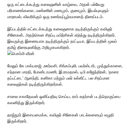
ஒரு கட்டைக்கூத்து கலைஞனின் வாழ்வை, அதன் பல்வேறு
பரிமாணங்களை, மண்ணின் மணமும், குணமும், இயல்புகளும்
மாறாமல், விவரிக்கும் ஒரு உணர்வுப்பூர்வமானத் திரைப்படம்.
இப்படத்தில் கட்டைக்கூத்து கலைஞனாக நடித்திருக்கும் கவிஞர்
சினேகன், அதற்கென சிறப்பு பயிற்சிகள் எடுத்து நடித்திருக்கிறார்.
இவருக்கு இணையாக நடித்திருக்கும் நாட்டியா, இப்படத்தின் மூலம்
தமிழ் திரையுலகிற்கு அறிமுகமாகிறார்.
மேலும் கே பாக்யராஜ் ,ஊர்வசி, சிங்கம்புலி, பவர்ஸ்டார், முத்துக்காளை,
சந்தான பாரதி, போண்டாமணி, இ.ராமதாஸ், டிபி கஜேந்திரன், ‘தாரை
தப்பட்டை’ ஆனந்தி, கனிகா மற்றும் பலர் உள்ளிட்ட பல சிறப்பான
கலைஞர்கள் நடித்திருக்கிறார்கள்.
சாலை சகாதேவன் ஒளிப்பதிவு செய்ய, ராம் சுதர்சன் படத்தொகுப்பை
கவனித்து இருக்கிறார்.
தாஜ்நூர் இசையமைக்க, கவிஞர் சினேகன் பாடல்களையும் எழுதி
இருக்கிறார்.