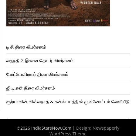
டி சி திரை விமர்சனம்
வதந்தி 2 இணை தொடர் விமர்சனம்
போட்டோகிராபர் திரை விமர்சனம்
ஜி.டி.என் திரை விமர்சனம்
சூர்யாவின் விஸ்வநாத் & சன்ஸ் படத்தின் முன்னோட்டம் வெளியீடு
©2026 IndiaStarsNow.Com
| Design:
Newspaperly
WordPress Theme