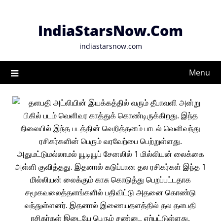
Skip
to
IndiaStarsNow.Com
content
indiastarsnow.com
Menu