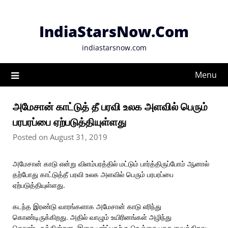
Skip
to
IndiaStarsNow.Com
content
indiastarsnow.com
Menu
அமேசான் காட்டுத் தீ பரவி உலக அளவில் பெரும்
பரபரப்பை ஏற்படுத்தியுள்ளது
Posted on August 31, 2019
அமேசான் காடு என்று விளம்பரத்தில் மட்டும் பார்த்திருப்போம் ஆனால்
தற்போது காட்டுத்தீ பரவி உலக அளவில் பெரும் பரபரப்பை
ஏற்படுத்தியுள்ளது.
கடந்த இரண்டு வாரங்களாக அமேசான் காடு எரிந்து
கொண்டிருக்கிறது. அதில் வாழும் உயிரினங்கள் அழிந்து
கொண்டிருக்கின்றன, இதை பார்ப்பதற்கு நெஞ்சை பதற வைக்கிறது,