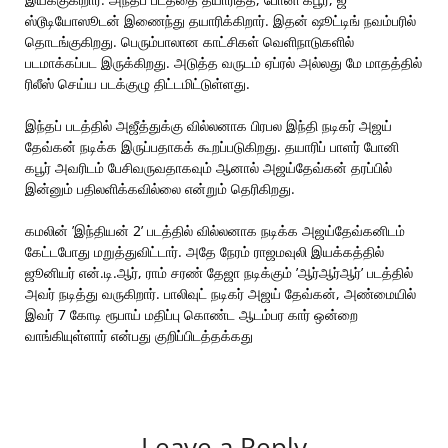
ஸ்டூடியோஸூடன் இணைந்து தயாரிக்கிறார். இதன் ஷூட்டிங் நவம்பரில்
தொடங்குகிறது. பெரும்பாலான காட்சிகள் வெளிநாடுகளில்
படமாக்கப்பட இருக்கிறது. அடுத்த வருடம் ஏப்ரல் அல்லது மே மாதத்தில்
ரிலீஸ் செய்ய படக்குழு திட்டமிட்டுள்ளது.
இந்தப் படத்தில் அஜீத்துக்கு வில்லனாக பிரபல இந்தி நடிகர் அஜய்
தேவ்கன் நடிக்க இருப்பதாகக் கூறப்படுகிறது. தயாரிப் பாளர் போனி
கபூர் அவரிடம் பேசிவருவதாகவும் ஆனால் அஜய்தேவ்கன் தரப்பில்
இன்னும் பதிலளிக்கவில்லை என்றும் தெரிகிறது.
கமலின் ’இந்தியன் 2’ படத்தில் வில்லனாக நடிக்க அஜய்தேவ்கனிடம்
கேட்டபோது மறுத்துவிட்டார். அதே நேரம் ராஜமவுலி இயக்கத்தில்
ஜூனியர் என்.டி.ஆர், ராம் சரண் தேஜா நடிக்கும் ’ஆர்ஆர்ஆர்’ படத்தில்
அவர் நடித்து வருகிறார். பாலிவுட் நடிகர் அஜய் தேவ்கன், அண்மையில்
இவர் 7 கோடி ரூபாய் மதிப்பு கொண்ட ஆடம்பர கார் ஒன்றை
வாங்கியுள்ளார் என்பது குறிப்பிடத்தக்கது
Leave a Reply