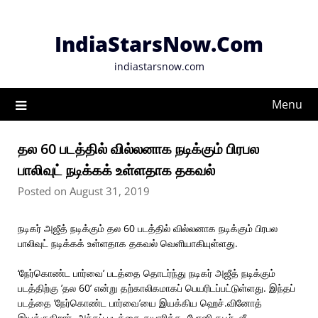
Skip
to
IndiaStarsNow.Com
content
indiastarsnow.com
Menu
தல 60 படத்தில் வில்லனாக நடிக்கும் பிரபல
பாலிவுட் நடிக்கக் உள்ளதாக தகவல்
Posted on August 31, 2019
நடிகர் அஜீத் நடிக்கும் தல 60 படத்தில் வில்லனாக நடிக்கும் பிரபல
பாலிவுட் நடிக்கக் உள்ளதாக தகவல் வெளியாகியுள்ளது.
‘நேர்கொண்ட பார்வை’ படத்தை தொடர்ந்து நடிகர் அஜீத் நடிக்கும்
படத்திற்கு ’தல 60’ என்று தற்காலிகமாகப் பெயரிடப்பட்டுள்ளது. இந்தப்
படத்தை ’நேர்கொண்ட பார்வை’யை இயக்கிய ஹெச்.வினோத்
இயக்குகிறார். அந்தப் படத்தை தயாரித்த, போனி கபூர், ஜீ