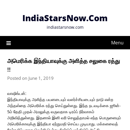
Skip
to
IndiaStarsNow.Com
content
indiastarsnow.com
Menu
அமெரிக்க இந்தியாவுக்கு அளித்த சலுகை ரத்து
!!
Posted on June 1, 2019
வாஷிங்டன்:
இந்தியாவுக்கு அளித்த பயனடையும் வளர்ச்சியடையும் நாடு என்ற
அந்தஸ்தை அமெரிக்க ரத்து செய்துள்ளது. இந்த நடவடிக்கை ஜூன்-
5ம் தேதி முதல் அமலுக்கு வருவதாக டிரம்ப் நிர்வாகம்
அறிவித்துள்ளது. இதனால் இனி வரி செலுத்தாமல் எந்த பொருளையும்
அமெரிக்காவுக்கு இந்தியா ஏற்றுமதி செய்ய முடியாது. மக்களவைத்
தேர்தலில் பாஜக வெற்றி பெற்று மீண்டும் மத்தியில் ஆட்சி