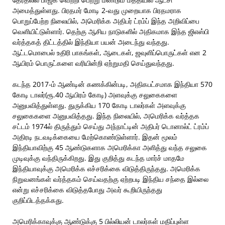
அமைத்துள்ளது. பிரதமர் மோடி 2-வது முறையாக பிரதமராக
பொறுப்பேற்ற நிலையில், அமெரிக்க அதிபர் ட்ரம்ப் இந்த அறிவிப்பை
வெளியிட்டுள்ளார். தெற்கு ஆசிய நாடுகளில் அதிகமாக இந்த ஜிஎஸ்பி
வர்த்தகத் திட்டத்தில் இந்தியா பயன் அடைந்து வந்தது.
ஆட்டமொபைல் உதிரி பாகங்கள், ஆடைகள், ஜவுளிப்பொருட்கள் என 2
ஆயிரம் பொருட்களை வரியின்றி ஏற்றுமதி செய்துவந்தது.
கடந்த 2017-ம் ஆண்டின் கணக்கின்படி, அதிகபட்சமாக இந்தியா 570
கோடி டாலர்(ரூ.40 ஆயிரம் கோடி) அளவுக்கு சலுகைகளை
அனுபவித்துள்ளது. துருக்கிய 170 கோடி டாலர்கள் அளவுக்கு
சலுகைகளை அனுபவித்தது. இந்த நிலையில், அமெரிக்க வர்த்தக
சட்டம் 1974ல் திருத்தும் செய்து அந்நாட்டின் அதிபர் டொனால்ட் ட்ரம்ப்
அதிரடி நடவடிக்கையை மேற்கொண்டுள்ளார். இதன் மூலம்
இந்தியாவிற்கு 45 ஆண்டுகளாக அமெரிக்கா அளித்து வந்த சலுகை
முடிவுக்கு வந்திருக்கிறது. இது குறித்து கடந்த மார்ச் மாதமே
இந்தியாவுக்கு அமெரிக்க எச்சரிக்கை விடுத்திருந்தது. அமெரிக்க
நிறுவனங்கள் வர்த்தகம் செய்வதற்கு ஏற்றபடி இந்திய சந்தை இல்லை
என்று எச்சரிக்கை விடுத்தபோது அவர் கூறியிருந்தது
குறிப்பிடத்தக்கது.
அமெரிக்காவுக்கு ஆண்டுக்கு 5 பில்லியன் டாலர்கள் மதிப்புள்ள