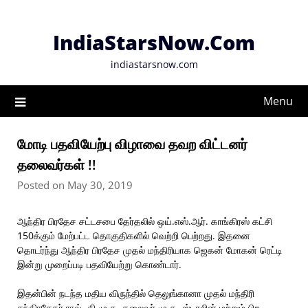
Skip
to
IndiaStarsNow.Com
content
indiastarsnow.com
Menu
மோடி பதவியேற்பு விழாவை தவற விட்டனர்
தலைவர்கள் !!
Posted on May 30, 2019
ஆந்திர பிரதேச சட்டசபை தேர்தலில் ஒய்.எஸ்.ஆர். காங்கிரஸ் கட்சி
150க்கும் மேற்பட்ட தொகுதிகளில் வெற்றி பெற்றது. இதனை
தொடர்ந்து ஆந்திர பிரதேச முதல் மந்திரியாக ஜெகன் மோகன் ரெட்டி
இன்று முறைப்படி பதவியேற்று கொண்டார்.
இதன்பின் நடந்த மதிய விருந்தில் தெலுங்கானா முதல் மந்திரி
சந்திரசேகர் ராவ், தி.மு.க. தலைவர் மு.க. ஸ்டாலின் மற்றும் பிற