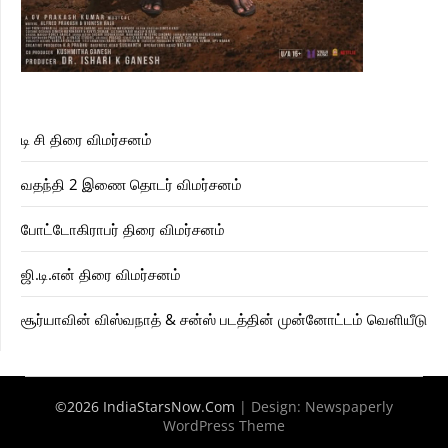
டி சி திரை விமர்சனம்
வதந்தி 2 இணை தொடர் விமர்சனம்
போட்டோகிராபர் திரை விமர்சனம்
ஜி.டி.என் திரை விமர்சனம்
சூர்யாவின் விஸ்வநாத் & சன்ஸ் படத்தின் முன்னோட்டம் வெளியீடு
©2026 IndiaStarsNow.Com
| Design:
Newspaperly
WordPress Theme