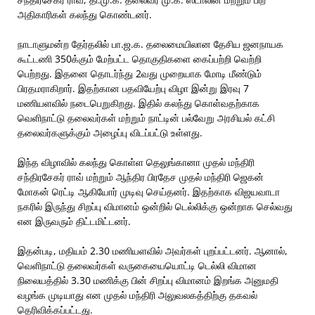
அதிகாரிகள் கலந்து கொண்டனர்.
நாடாளுமன்ற தேர்தலில் பா.ஜ.க. தலைமையிலான தேசிய ஜனநாயக
கூட்டணி 350க்கும் மேற்பட்ட தொகுதிகளை கைப்பற்றி வெற்றி
பெற்றது. இதனை தொடர்ந்து 2வது முறையாக மோடி மீண்டும்
பிரதமராகிறார். இதற்கான பதவியேற்பு விழா இன்று இரவு 7
மணியளவில் நடைபெறுகிறது. இதில் கலந்து கொள்வதற்காக
வெளிநாட்டு தலைவர்கள் மற்றும் நாட்டின் பல்வேறு அரசியல் கட்சி
தலைவர்களுக்கும் அழைப்பு விடப்பட்டு உள்ளது.
இந்த விழாவில் கலந்து கொள்ள தெலுங்கானா முதல் மந்திரி
சந்திரசேகர் ராவ் மற்றும் ஆந்திர பிரதேச முதல் மந்திரி ஜெகன்
மோகன் ரெட்டி ஆகியோர் முடிவு செய்தனர். இதற்காக விஜயவாடா
நகரில் இருந்து சிறப்பு விமானம் ஒன்றில் டெல்லிக்கு ஒன்றாக செல்வது
என இருவரும் திட்டமிட்டனர்.
இதன்படி, மதியம் 2.30 மணியளவில் அவர்கள் புறப்பட்டனர். ஆனால்,
வெளிநாட்டு தலைவர்கள் வருகையையொட்டி டெல்லி விமான
நிலையத்தில் 3.30 மணிக்கு பின் சிறப்பு விமானம் இறங்க அனுமதி
வழங்க முடியாது என முதல் மந்திரி அலுவலகத்திற்கு தகவல்
தெரிவிக்கப்பட்டது.