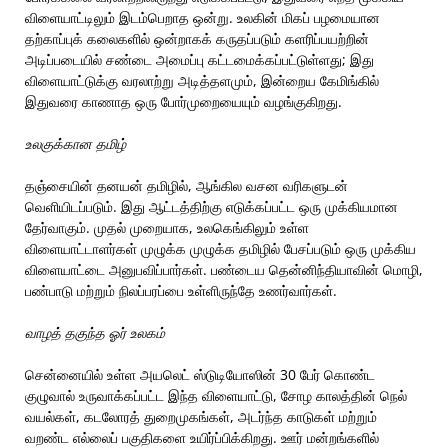
விளையாட்டிலும் இடம்பெறாத ஒன்று. உலகின் மிகப் பழமையான
தற்காப்புக் கலைகளில் ஒன்றாகக் கருதப்படும் களரிப்பயற்றின்
அடிப்படையில் சண்டை அமைப்பு கட்டமைக்கப்பட்டுள்ளது; இது
விளையாட்டுக்கு வரலாற்று அடித்தளமும், இன்றைய கேமிங்கில்
இதுவரை காணாத ஒரு போர்முறையையும் வழங்குகிறது.
உலகுக்கான தமிழ்
தஞ்சையின் தனயன் தமிழில், ஆங்கில வசன வரிகளுடன்
வெளியிடப்படும். இது ஆட்டத்திற்கு எடுக்கப்பட்ட ஒரு முக்கியமான
தேர்வாகும். முதல் முறையாக, உலகெங்கிலும் உள்ள
விளையாட்டாளர்கள் முழுக்க முழுக்க தமிழில் பேசப்படும் ஒரு முக்கிய
விளையாட்டை அனுபவிப்பார்கள். பண்டைய தென்னிந்தியாவின் மொழி,
பண்பாடு மற்றும் நிலப்பரப்பை உள்ளிருந்தே உணர்வார்கள்.
வாழத் தகுந்த ஓர் உலகம்
சென்னையில் உள்ள அயலெட் ஸ்டுடியோஸின் 30 பேர் கொண்ட
குழுவால் உருவாக்கப்பட்ட இந்த விளையாட்டு, சோழ காலத்தின் நெல்
வயல்கள், கடலோரத் துறைமுகங்கள், அடர்ந்த காடுகள் மற்றும்
வறண்ட எல்லைப் பகுதிகளை உயிர்ப்பிக்கிறது. ஊர் மன்றங்களில்