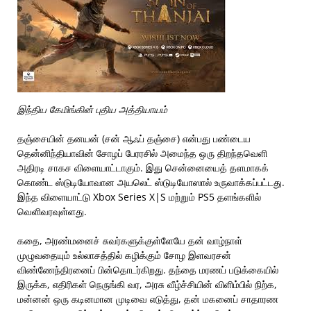
இந்திய கேமிங்கின் புதிய அத்தியாயம்
தஞ்சையின் தனயன் (சன் ஆஃப் தஞ்சை) என்பது பண்டைய
தென்னிந்தியாவின் சோழப் பேரரசில் அமைந்த ஒரு திறந்தவெளி
அதிரடி சாகச விளையாட்டாகும். இது சென்னையைத் தளமாகக்
கொண்ட ஸ்டுடியோவான அயலெட் ஸ்டுடியோஸால் உருவாக்கப்பட்டது.
இந்த விளையாட்டு Xbox Series X|S மற்றும் PS5 தளங்களில்
வெளிவரவுள்ளது.
கதை, அரண்மனைச் சுவர்களுக்குள்ளேயே தன் வாழ்நாள்
முழுவதையும் உல்லாசத்தில் கழிக்கும் சோழ இளவரசன்
விண்ணேந்திரனைப் பின்தொடர்கிறது. தந்தை மரணப் படுக்கையில்
இருக்க, எதிரிகள் நெருங்கி வர, அரசு வீழ்ச்சியின் விளிம்பில் நிற்க,
மன்னன் ஒரு கடினமான முடிவை எடுத்து, தன் மகனைப் சாதாரண