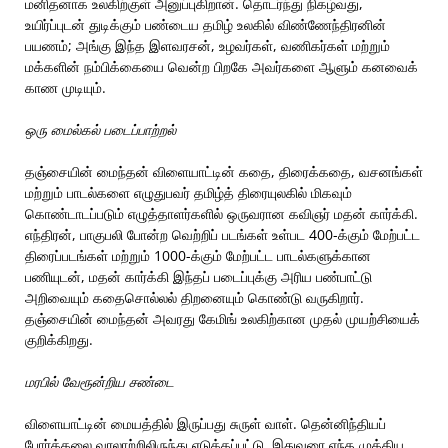
மனிதனாக உலகிற்குள் அனுப்புகிறான். தொடர்ந்து நிகழ்வது,
உயிர்ப்புடன் துடிக்கும் பண்டைய தமிழ் உலகில் விண்ணேந்திரனின்
பயணம்; அங்கு இந்த இளவரசன், உழவர்கள், வணிகர்கள் மற்றும்
மக்களின் நம்பிக்கையை வென்ற பிறகே அவர்களை ஆளும் கனவைக்
காண முடியும்.
ஒரு மைல்கல் படைப்பாற்றல்
தஞ்சையின் மைந்தன் விளையாட்டின் கதை, திரைக்கதை, வசனங்கள்
மற்றும் பாடல்களை எழுதுபவர் தமிழ்த் திரையுலகில் மிகவும்
கொண்டாடப்படும் எழுத்தாளர்களில் ஒருவரான கவிஞர் மதன் கார்க்கி.
எந்திரன், பாகுபலி போன்ற வெற்றிப் படங்கள் உள்பட 400-க்கும் மேற்பட்ட
திரைப்படங்கள் மற்றும் 1000-க்கும் மேற்பட்ட பாடல்களுக்கான
பணியுடன், மதன் கார்க்கி இந்தப் படைப்புக்கு அரிய பண்பாட்டு
அறிவையும் கதைசொல்லல் திறனையும் கொண்டு வருகிறார்.
தஞ்சையின் மைந்தன் அவரது கேமிங் உலகிற்கான முதல் முயற்சியைக்
குறிக்கிறது.
மரபில் வேரூன்றிய சண்டை
விளையாட்டின் மையத்தில் இருப்பது சுருள் வாள். தென்னிந்தியப்
போர்க்கலை வரலாற்றிலிருந்து எடுக்கப்பட்டு, இதுவரை எந்த முக்கிய