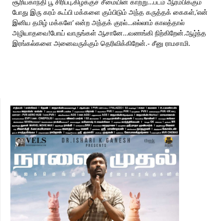
சூரியகாந்தி பூ சிரிப்பு,கிழக்குச் சீமையின் காற்று…படம் ஆரம்பிக்கும்
போது இரு கரம் கூப்பி மக்களை கும்பிடும் அந்த கருத்தக் கைகள்,’என்
இனிய தமிழ் மக்களே’ என்ற அந்தக் குரல்…எல்லாம் காலத்தால்
அழியாதவை!போய் வாருங்கள் ஆசானே…வணங்கி நிற்கிறேன்.ஆழ்ந்த
இரங்கல்களை அனைவருக்கும் தெரிவிக்கிறேன்.- சீனு ராமசாமி.