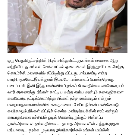
ஒரு பெருவிருட்சத்தின் நிழல் சரிந்துவிட்டது,எங்கள் வைகை ஆறு
வற்றிவிட்டது,எங்கள் செங்காட்டில் ஓணான்கள் இறந்துவிட்டன.மேற்கு
தொடர்ச்சி மலைகளில் தீப்பிடித்து விட்டது,பால்பாண்டி என்ற
பாரதிராஜாவே…இயக்குனர் இமயமே…உங்களைப் போன்றதொரு
படைப்பாளி இனி இந்த மண்ணில் பிறக்கப் போவதில்லை.எல்லோரையும்
வாரி அணைத்து நீங்கள் காட்டிய அந்த எளிய அன்பும்,கலைஞர்களை
கனிவோடு தட்டிக்கொடுத்து நீங்கள் தந்த ஊக்கமும் என்றும்
மறையாதவை.மண்ணின் கதைகளைப் பேசிய நீங்கள் மண்ணோடு
கலந்தாலும்,நீங்கள் விட்டுச் சென்ற மனிதநேயத்தின் ஈரம் என்றும்
காயாது!மலை உச்சியில் ஓடிக் கொண்டிருக்கும் சின்னப்ப
தாஸ்,அலைகள் ஓய்வதில்லை… ஓயாத அலைகளின் சத்தம்,முதல்
மரியாதை… தூக்க முடியாத இளந்தாரிக்கல்,உங்கள் மயிலின்