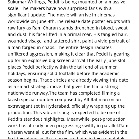
Sukumar Writings, Peddi is being mounted on a massive
scale. The makers have now surprised fans with a
significant update. The movie will arrive in cinemas
worldwide on June 4th.The release date poster erupts with
raw fury as Ram Charan stands drenched in blood, sweat,
and dust, his face lifted in a primal roar. His tangled hair,
wounded visage, and tattered shirt paint a vivid portrait of
a man forged in chaos. The entire design radiates
unfiltered aggression, making it clear that Peddi is gearing
up for an explosive big-screen arrival.The early-June slot
places Peddi perfectly within the tail end of summer
holidays, ensuring solid footfalls before the academic
season begins. Trade circles are already viewing this date
as a smart strategic move that gives the film a strong
nationwide runway.The team has completed filming a
lavish special number composed by AR Rahman on an
extravagant set in Hyderabad, officially wrapping up the
production. This vibrant song is expected to be one of
Peddi’s standout highlights. Meanwhile, post-production
work has already been progressing swiftly in parallel.Ram
Charan went all out for the film, which was evident in the
first two glimpses that showcased him in two completely