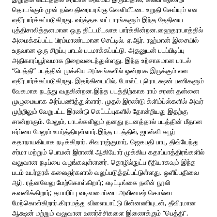
தொடங்கும் முன் நல்ல திரையரங்கு வெளியீட்டை உறுதி செய்யும் என
எதிர்பார்க்கப்படுகிறது. வர்த்தக வட்டாரங்களும் இந்த தேதியை
புத்திசாலித்தனமான ஒரு திட்டமிடலாக பார்க்கின்றன.ஹைதராபாத்தில்
அமைக்கப்பட்ட பிரம்மாண்டமான செட்டில், ஏ.ஆர். ரஹ்மான் இசையில்
உருவான ஒரு சிறப்பு பாடல் படமாக்கப்பட்டு, அதனுடன் படப்பிடிப்பு
அதிகாரப்பூர்வமாக நிறைவடைந்துள்ளது. இந்த உற்சாகமான பாடல்
“பெத்தி” படத்தின் முக்கிய அம்சங்களில் ஒன்றாக இருக்கும் என
எதிர்பார்க்கப்படுகிறது. இதற்கிடையில், போஸ்ட் புரொடக்ஷன் பணிகளும்
வேகமாக நடந்து வருகின்றன.இந்த படத்திற்காக ராம் சரண் தன்னை
முழுமையாக அர்ப்பணித்துள்ளார். முதல் இரண்டு க்ளிம்ப்ஸ்களில் அவர்
முற்றிலும் வேறுபட்ட இரண்டு கெட்டப்புகளில் தோன்றியது இதற்கு
சான்றாகும். மேலும், பாடல்களிலும் தனது நடனத்தால் படத்தின் மீதான
ஈர்ப்பை மேலும் உயர்த்தியுள்ளார்.இந்த படத்தில், ஜான்வி கபூர்
கதாநாயகியாக நடிக்கிறார். சிவராஜ்குமார், ஜெகபதி பாபு, திவ்யேந்து
சர்மா மற்றும் பொமன் இராணி ஆகியோர் முக்கிய கதாப்பாத்திரங்களில்
வலுவான நடிப்பை வழங்கவுள்ளனர். தொழில்நுட்ப ரீதியாகவும் இந்த
படம் உயர்தரக் கலைஞர்களால் வலுப்படுத்தப்பட்டுள்ளது. ஒளிப்பதிவை
ஆர். ரத்னவேலு மேற்கொள்கிறார்; எடிட்டிங்கை நவீன் நூலி
கவனிக்கிறார்; தயாரிப்பு வடிவமைப்பை அவினாஷ் கொல்லா
மேற்கொள்கிறார்.கிராமத்து விளையாட்டு பின்னணியுடன், தீவிரமான
ஆக்ஷன் மற்றும் வலுவான உணர்ச்சிகளை இணைக்கும் “பெத்தி”,