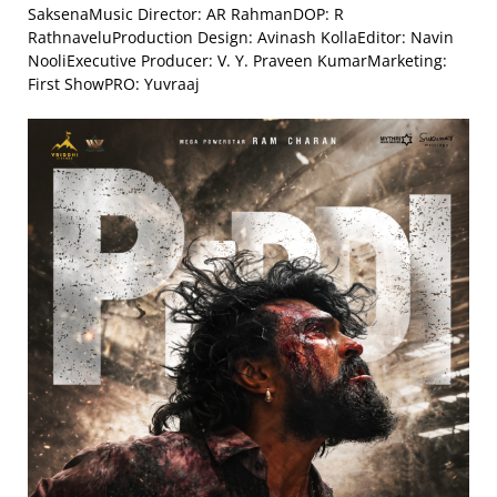
SaksenaMusic Director: AR RahmanDOP: R
RathnaveluProduction Design: Avinash KollaEditor: Navin
NooliExecutive Producer: V. Y. Praveen KumarMarketing:
First ShowPRO: Yuvraaj