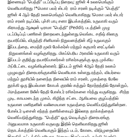
இணையும் “பெத்தி” படப்பிடிப்பு நிறைவு; ஜூன் 4 உலகமெங்கும்
வெளியாகிறது !*மெகா பவர் ஸ்டார் ராம் சரண் நடிக்கும் “பெத்தி”
ஜூன் 4 ஆம் தேதி உலகமெங்கும் வெளியாகிறது !மெகா பவர் ஸ்டார்
ராம் சரண் நடிப்பில், புச்சி பாபு சனா இயக்கத்தில், உருவாகி வரும்
கிராமத்து ஆக்ஷன் டிராமா “பெத்தி” (Peddi), படத்தின் முழு
படப்பிடிப்புப் பணிகள் நிறைவடைந்துள்ளது.வெங்கட சதீஷ் கிலாரு
தயாரிப்பில், விருத்தி சினிமாஸ் நிறுவனத்தின் கீழ் உருவாகும்
இப்படத்தை, மைத்ரி மூவி மேக்கர்ஸ் மற்றும் சுகுமார் ரைட்டிங்ஸ்
நிறுவனங்கள் வழங்குகிறது. மிகப்பெரிய அளவில் உருவாகி வரும்
இப்படம் குறித்து தயாரிப்பாளர்கள் ரசிகர்களுக்கு ஒரு முக்கிய
அப்டேட்டை வழங்கியுள்ளனர். இப்படம் ஜூன் 4ஆம் தேதி உலகம்
முழுவதும் திரையரங்குகளில் வெளியாக உள்ளது.ரத்தம், வியர்வை
மற்றும் தூசியில் நனைந்த நிலையில் ராம் சரண், முகத்தை மேலே
தூக்கி ஒரு இயல்பான கோபக் குரலில் கத்தும் தோற்றத்தில் தோன்றும்,
அசத்தலான ரிலீஸ் தேதி போஸ்டர் ரசிகர்களை ஈர்த்து வருகிறது. சீரற்ற
முடி, காயமடைந்த முகம், கிழிந்த சட்டை ஆகியவை குழப்பத்தில்
உருவான மனிதனின் வலிமையான உருவத்தை வெளிப்படுத்துகின்றன.
போஸ்டர் டிசைன் எந்தத் தணிக்கையும் இல்லாத தாக்கத்தைக்
வெளிப்படுத்துகிறது. “பெத்தி” ஒரு வெடிக்கும் திரையரங்கு
அனுபவமாக உருவாகி வருவது இதில் தெளிவாகிறது.ஜூன்
தொடக்கத்தில் வெளியாகும் இந்தப் படம், கோடை விடுமுறையின்
இறுதிக் கட்டத்தில் சரியாக அமைய இருப்பதால், கல்வி ஆண்டு