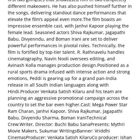
different makeovers. He has also pushed himself further in
the songs, delivering standout dance performances that
elevate the film’s appeal even more.The film boasts an
impressive ensemble cast, with Janhvi Kapoor playing the
female lead. Seasoned actors Shiva Rajkumar, Jagapathi
Babu, Divyenndu, and Boman Irani are set to deliver
powerful performances in pivotal roles. Technically, the
film is fortified by top-tier talent. R. Rathnavelu handles
cinematography, Navin Nooli oversees editing, and
Avinash Kolla manages production design.Positioned as a
rural sports drama infused with intense action and strong
emotions, Peddi is gearing up for a grand pan-India
release in all South Indian languages along with
Hindi.Producer Venkata Satish Kilaru and his team are
planning an aggressive promotional campaign across the
country to set the bar even higher.Cast: Mega Power Star
Ram Charan, Janhvi Kapoor, Shiva Rajkumar, Jagapathi
Babu, Divyendu Sharma, Boman IraniTechnical
Crew:Writer, Director: Buchi Babu SanaPresents: Mythri
Movie Makers, Sukumar WritingsBanner: Vriddhi
CinemasProducer: Venkata Satish KilaruCo producer: Ishan