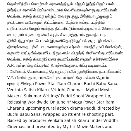
தென்னிந்திய மொழிகள் அனைத்திலும் மற்றும் இந்தியிலும் பான்-
இந்தியா அளவில் பிரம்மாண்டமாக வெளியாகவுள்ளது.தயாரிப்பாளர்
வெங்கட சதீஷ் கிலாரு மற்றும் அவரது குழு, இந்தியா முழுவதும்
தீவிரமான புரமோஷன் திட்டங்களை மேற்கொண்டு, படத்தின்
எதிர்பார்ப்பை மேலும் உயர்த்த திட்டமிட்டுள்ளனர்.நடிகர்கள் :மெகா பவர்
ஸ்டார் ராம் சரண், ஜான்வி கபூர், சிவ ராஜ்குமார், ஜகபதி பாபு,
திவ்யேந்து சர்மா,பொமன் இராணிதொழில்நுட்பக் குழு :இயக்கம்,
திரைக்கதை: புச்சி பாபு சனாவழங்குபவர்கள் : மைத்ரி மூவி மேக்கர்ஸ்,
சுகுமார் ரைட்டிங்ஸ்தயாரிப்பு நிறுவனம்: விருத்தி சினிமாஸ்தயாரிப்பாளர்:
வெங்கட சதீஷ் கிலாருஇணை தயாரிப்பாளர்: ஈஷான் சக்சேனாஇசை:
A.R. ரஹ்மான்ஒளிப்பதிவு: R. ரத்னவேலுதயாரிப்பு வடிவமைப்பு
: அவினாஷ் கொல்லாபடத்தொகுப்பு: நவீன் நூலிநிர்வாக தயாரிப்பாளர்:
V.Y. பிரவீன் குமார்மார்க்கெட்டிங்: ஃபர்ஸ்ட் ஷோமக்கள் தொடர்பு :
யுவராஜ்.*Mega Power Star Ram Charan, Buchi Babu Sana,
Venkata Satish Kilaru, Vriddhi Cinemas, Mythri Movie
Makers, Sukumar Writings’ Peddi Shoot Wrapped Up,
Releasing Worldwide On June 4*Mega Power Star Ram
Charan’s upcoming rural action drama Peddi, directed by
Buchi Babu Sana, wrapped up its entire shooting part.
Backed by producer Venkata Satish Kilaru under Vriddhi
Cinemas, and presented by Mythri Movie Makers and