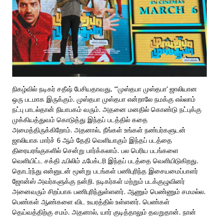
நிகழ்வில் நடிகர் சதீஷ் பேசியதாவது, “’முஸ்தபா முஸ்தபா’ ஜாலியான
ஒரு படமாக இருக்கும். முஸ்தபா முஸ்தபா என்றாலே நமக்கு எல்லாம்
நட்பு பாடல்தான் நியாபகம் வரும். அதனை மனதில் கொண்டு நட்புக்கு
முக்கியத்துவம் கொடுத்து இந்தப் படத்தில் கதை
அமைத்திருக்கிறோம். அதனால், நீங்கள் உங்கள் நண்பர்களுடன்
ஜாலியாக மார்ச் 6 ஆம் தேதி வெளியாகும் இந்தப் படத்தை
திரையரங்குகளில் சென்று பார்க்கலாம். பல பெரிய படங்களை
வெளியிட்ட சக்தி ஃபிலிம் ஃபேக்டரி இந்தப் படத்தை வெளியிடுகிறது.
தொடர்ந்து என்னுடன் மூன்று படங்கள் பணிபுரிந்த இசையமைப்பாளர்
ஜோன்ஸ் அவர்களுக்கு நன்றி. நடிகர்கள் மற்றும் படக்குழுவினர்
அனைவரும் சிறப்பாக பணிபுரிந்துள்ளனர். ஆணும் பெண்ணும் சமமல்ல.
பெண்கள் ஆண்களை விட உயரத்தில் உள்ளனர். பெண்கள்
தெய்வத்திற்கு சமம். அதனால், யார் குடித்தாலும் தவறுதான். நான்