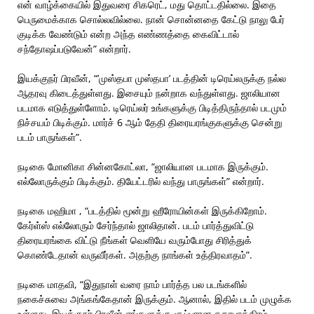
என் வாழ்க்கையில் இதுவரை சிகரெட், மது தொட்டதில்லை. இதை
பெருமைக்காக சொல்லவில்லை. நான் சொன்னதை கேட்டு நாலு பேர்
குடிக்க வேண்டும் என்ற அந்த எண்ணத்தை கைவிட்டால்
சந்தோஷப்படுவேன்” என்றார்.
இயக்குநர் பிரவீன், “’முஸ்தபா முஸ்தபா’ படத்தின் டிரெய்லருக்கு நல்ல
ஆதரவு கிடைத்துள்ளது. இசையும் நன்றாக வந்துள்ளது. ஜாலியான
படமாக எடுத்துள்ளோம். டிரெய்லர் உங்களுக்கு பிடித்திருந்தால் படமும்
நிச்சயம் பிடிக்கும். மார்ச் 6 ஆம் தேதி திரையரங்குகளுக்கு சென்று
படம் பாருங்கள்”.
நடிகை மோனிகா சின்னகோட்லா, “ஜாலியான படமாக இருக்கும்.
எல்லோருக்கும் பிடிக்கும். தியேட்டரில் வந்து பாருங்கள்” என்றார்.
நடிகை மஹிமா , “படத்தில் மூன்று ஹீரோயின்கள் இருக்கிறோம்.
கேர்ள்ஸ் எல்லோரும் சேர்ந்தால் ஜாலிதான். படம் பார்த்துவிட்டு
திரையரங்கை விட்டு நீங்கள் வெளியே வரும்போது சிரித்துக்
கொண்டேதான் வருவீர்கள். அதற்கு நாங்கள் உத்திரவாதம்”.
நடிகை மாதவி, “இதுநாள் வரை நாம் பார்த்த பல படங்களில்
நகைச்சுவை அங்கங்கேதான் இருக்கும். ஆனால், இதில் படம் முழுக்க
உள்ளது. இயக்குநர் பிரவீன் எங்களுக்கு சூப்பரான கதாபாத்திரம்