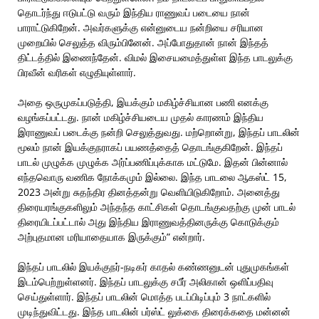
தொடர்ந்து ஈடுபட்டு வரும் இந்திய ராணுவப் படையை நான்
பாராட்டுகிறேன். அவர்களுக்கு என்னுடைய நன்றியை சரியான
முறையில் செலுத்த விரும்பினேன். அப்போதுதான் நான் இந்தத்
திட்டத்தில் இணைந்தேன். விமல் இசையமைத்துள்ள இந்த பாடலுக்கு
பிரவீன் வரிகள் எழுதியுள்ளார்.
அதை ஒருமுகப்படுத்தி, இயக்கும் மகிழ்ச்சியான பணி எனக்கு
வழங்கப்பட்டது. நான் மகிழ்ச்சியடைய முதல் காரணம் இந்திய
இராணுவப் படைக்கு நன்றி செலுத்துவது. மற்றொன்று, இந்தப் பாடலின்
மூலம் நான் இயக்குநராகப் பயணத்தைத் தொடங்குகிறேன். இந்தப்
பாடல் முழுக்க முழுக்க அர்ப்பணிப்புக்காக மட்டுமே. இதன் பின்னால்
எந்தவொரு வணிக நோக்கமும் இல்லை. இந்த பாடலை ஆகஸ்ட் 15,
2023 அன்று சுதந்திர தினத்தன்று வெளியிடுகிறோம். அனைத்து
திரையரங்குகளிலும் அந்தந்த காட்சிகள் தொடங்குவதற்கு முன் பாடல்
திரையிடப்பட்டால் அது இந்திய இராணுவத்தினருக்கு கொடுக்கும்
அற்புதமான மரியாதையாக இருக்கும்” என்றார்.
இந்தப் பாடலில் இயக்குநர்-நடிகர் காதல் கண்ணனுடன் புதுமுகங்கள்
இடம்பெற்றுள்ளனர். இந்தப் பாடலுக்கு சபீர் அலிகான் ஒளிப்பதிவு
செய்துள்ளார். இந்தப் பாடலின் மொத்த படப்பிடிப்பும் 3 நாட்களில்
முடிந்துவிட்டது. இந்த பாடலின் பர்ஸ்ட் லுக்கை திரைக்கதை மன்னன்