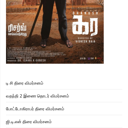
டி சி திரை விமர்சனம்
வதந்தி 2 இணை தொடர் விமர்சனம்
போட்டோகிராபர் திரை விமர்சனம்
ஜி.டி.என் திரை விமர்சனம்