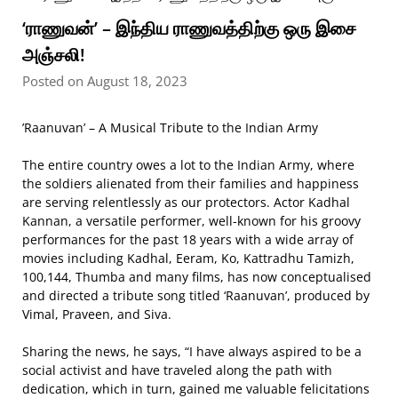
‘ராணுவன்’ – இந்திய ராணுவத்திற்கு ஒரு இசை
அஞ்சலி!
Posted on August 18, 2023
’Raanuvan’ – A Musical Tribute to the Indian Army
The entire country owes a lot to the Indian Army, where
the soldiers alienated from their families and happiness
are serving relentlessly as our protectors. Actor Kadhal
Kannan, a versatile performer, well-known for his groovy
performances for the past 18 years with a wide array of
movies including Kadhal, Eeram, Ko, Kattradhu Tamizh,
100,144, Thumba and many films, has now conceptualised
and directed a tribute song titled ‘Raanuvan’, produced by
Vimal, Praveen, and Siva.
Sharing the news, he says, “I have always aspired to be a
social activist and have traveled along the path with
dedication, which in turn, gained me valuable felicitations