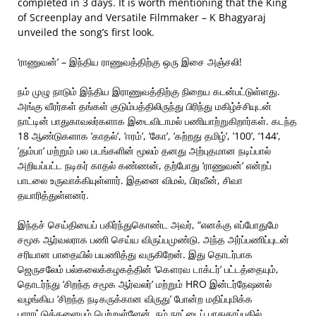
completed in 3 days. It is worth mentioning that the King
of Screenplay and Versatile Filmmaker – K Bhagyaraj
unveiled the song’s first look.
‘ராணுவன்’ – இந்திய ராணுவத்திற்கு ஒரு இசை அஞ்சலி!
நம் முழு நாடும் இந்திய இராணுவத்திற்கு நிறைய கடன்பட்டுள்ளது.
அங்கு வீரர்கள் தங்கள் குடும்பத்திலிருந்து பிரிந்து மகிழ்ச்சியுடன்
நாட்டின் பாதுகாவலர்களாக இடைவிடாமல் பணியாற்றுகிறார்கள். கடந்த
18 ஆண்டுகளாக ’காதல்’, ’ஈரம்’, ’கோ’, ’கற்றது தமிழ்’, ’100’, ‘144’,
’தும்பா’ மற்றும் பல படங்களின் மூலம் தனது அற்புதமான நடிப்பால்
அறியப்பட்ட நடிகர் காதல் கண்ணன், தற்போது ‘ராணுவன்’ என்றப்
பாடலை உருவாக்கியுள்ளார். இதனை விமல், பிரவீன், சிவா
தயாரித்துள்ளனர்.
இந்தச் செய்தியைப் பகிர்ந்துகொண்ட அவர், “எனக்கு எப்போதுமே
சமூக ஆர்வலராக பணி செய்ய விருப்பமுண்டு. அந்த அர்ப்பணிப்புடன்
சரியான பாதையில் பயணித்து வருகிறேன். இது தொடர்பாக
ஜெருசலேம் பல்கலைக்கழகத்தின் ‘கௌரவ டாக்டர்’ பட்டத்தையும்,
தொடர்ந்து ‘சிறந்த சமூக ஆர்வலர்’ மற்றும் HRO இன்டர்நேஷனல்
வழங்கிய ‘சிறந்த நடிகருக்கான விருது’ போன்ற மதிப்புமிக்க
பாராட்டுக்களையும் பெற்றுள்ளேன். நம் நாட்டைப் பாதுகாப்பதில்