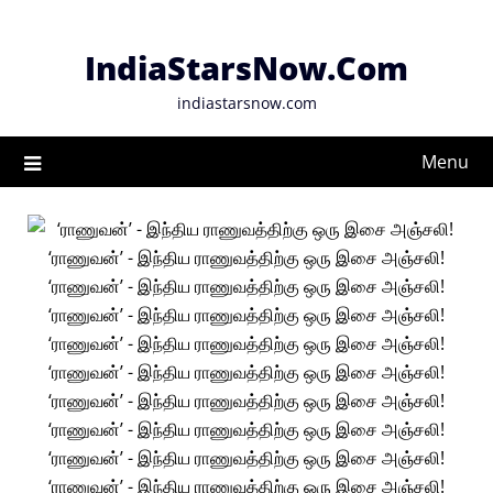
Skip
to
IndiaStarsNow.Com
content
indiastarsnow.com
Menu