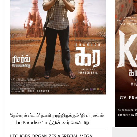
‘நேச்சுரல் ஸ்டார்’ நானி நடித்திருக்கும் ‘தி பாரடைஸ்
– The Paradise ‘ படத்தின் டீசர் வெளியீடு
JITO JOBS ORGANIZES A SPECIAL MEGA