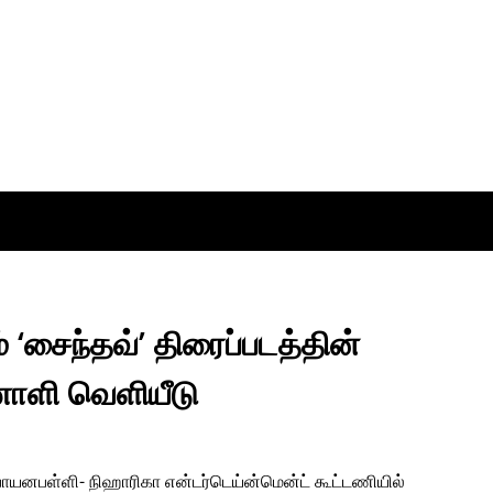
் ‘சைந்தவ்’ திரைப்படத்தின்
ொளி வெளியீடு
யனபள்ளி- நிஹாரிகா என்டர்டெய்ன்மென்ட் கூட்டணியில்