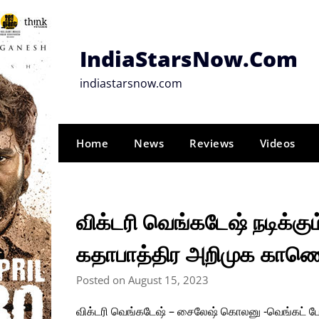
Skip
to
content
IndiaStarsNow.Com
indiastarsnow.com
Home
News
Reviews
Videos
விக்டரி வெங்கடேஷ் நடிக்கும
கதாபாத்திர அறிமுக காண
Posted on August 15, 2023
விக்டரி வெங்கடேஷ் – சைலேஷ் கொலனு -வெங்கட் போ