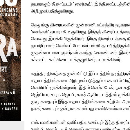
தயாராகும் திரைப்படம் ‘ சைந்தவ்’. இத்திரைப்படத்தி
அறிமுகப்படுத்துகிறது.
தெலுங்கு திரையுலகின் முன்னணி நட்சத்திர நடிகரா
‘சைந்தவ்’ தயாராகி வருகிறது. இந்தத் திரைப்படத்
கொலனு இயக்கியிருக்கிறார். இந்த திரைப்படத்தை நிஹ
தயாரிப்பாளர் வெங்கட் போயனப்பள்ளி தயாரித்திருக்கிற
முதன்மையான நடிகர்கள் கலந்து கொண்டனர். இவர்க
உச்சகட்ட காட்சியை படக்குழுவினர் படமாக்கினர்.
சுதந்திர தினத்தை முன்னிட்டு இப்படத்தில் நடித்திருக
கதாபாத்திரங்களை அறிமுகப்படுத்தும் வகையில் பி
வெளியிட்டிருக்கின்றனர். இதில் வெங்கடேஷ், நவாசுதீன
ஜெர்மியா, சாரா, ஜெயபிரகாஷ் ஆகிய படத்தின் முக்கிய 
முழு கதையும் இந்த கதாபாத்திரங்களை சுற்றியே அ
நடிகர்களையும் ஒன்றாக காண்பது கண்கொள்ளா காட்
எஸ். மணிகண்டன் ஒளிப்பதிவு செய்யும் இந்த திரைப
கேரி பி. ஹெச். படத் தொகுப்பாளராக பணியாற்ற, அவ