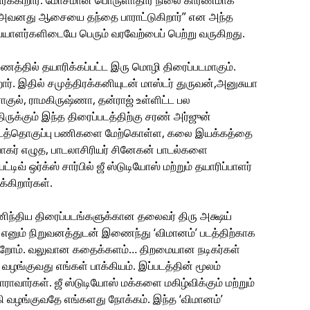
பார்க்கிறார். மோசமான பொருளாதார நிலை காரணமாக
, அவனது ஆசையை தந்தை பாராட்டுகிறார்” என அந்த
யாளர்களிடையே பெரும் வரவேற்பைப் பெற்று வருகிறது.
ுணத்தில் தயாரிக்கப்பட்ட இரு மொழி திரைப்படமாகும்.
். இதில் சமுத்திரக்கனியுடன் மாஸ்டர் துருவன்,அனுசுயா
, ராகுல், ராமகிருஷ்ணா, தன்ராஜ் உள்ளிட்ட பல
திருக்கும் இந்த திரைப்படத்திற்கு சரண் அர்ஜுன்
் படத்தொகுப்பு பணிகளை மேற்கொள்ள, கலை இயக்கத்தை
ரபாகர் எழுத, பாடலாசிரியர் சினேகன் பாடல்களை
டிவ் ஒர்க்ஸ் சார்பில் ஜீ ஸ்டுடியோஸ் மற்றும் தயாரிப்பாளர்
்கிறார்கள்.
னிந்திய திரைப்படங்களுக்கான தலைவர் திரு அக்ஷய்
்ஸ் எனும் நிறுவனத்துடன் இணைந்து ‘விமானம்’ படத்திற்காக
ைகிறோம். வலுவான கதைக்களம்… திறமையான நடிகர்கள்
ழங்குவது எங்கள் பாக்கியம். இப்படத்தின் மூலம்
வார்கள். ஜீ ஸ்டுடியோஸ் மக்களை மகிழ்விக்கும் மற்றும்
ி வழங்குவதே எங்களது நோக்கம். இந்த ‘விமானம்’