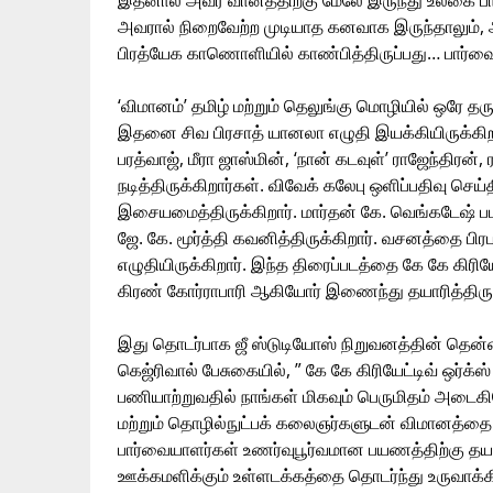
இதனால் அவர் வானத்திற்கு மேலே இருந்து உலகை 
அவரால் நிறைவேற்ற முடியாத கனவாக இருந்தாலும்
பிரத்யேக காணொளியில் காண்பித்திருப்பது… பார்வை
‘விமானம்’ தமிழ் மற்றும் தெலுங்கு மொழியில் ஒரே தர
இதனை சிவ பிரசாத் யானலா எழுதி இயக்கியிருக்கிறார
பரத்வாஜ், மீரா ஜாஸ்மின், ‘நான் கடவுள்’ ராஜேந்திரன்
நடித்திருக்கிறார்கள். விவேக் கலேபு ஒளிப்பதிவு செய்
இசையமைத்திருக்கிறார். மார்தன் கே. வெங்கடேஷ
ஜே. கே. மூர்த்தி கவனித்திருக்கிறார். வசனத்தை பி
எழுதியிருக்கிறார். இந்த திரைப்படத்தை கே கே கிரியேட்
கிரண் கோர்ராபாரி ஆகியோர் இணைந்து தயாரித்திருக
இது தொடர்பாக ஜீ ஸ்டுடியோஸ் நிறுவனத்தின் தென்
கெஜ்ரிவால் பேசுகையில், ” கே கே கிரியேட்டிவ் ஒர்க
பணியாற்றுவதில் நாங்கள் மிகவும் பெருமிதம் அட
மற்றும் தொழில்நுட்பக் கலைஞர்களுடன் விமானத்தை வ
பார்வையாளர்கள் உணர்வுபூர்வமான பயணத்திற்கு தயாரா
ஊக்கமளிக்கும் உள்ளடக்கத்தை தொடர்ந்து உருவாக்க