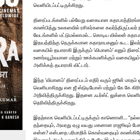
வெளியிடப்பட்டிருக்கிறது.
திரைப்படங்களில் பல்வேறு வகையான கதாபாத்திரங்
காண்பித்து உலகளவில் ரசிகர்களை கவர்ந்திருப்பவர் 
வேடங்களில் மட்டுமல்லாமல்… கொடிய வில்லன் கதாபாத
இதயத்திற்கு நெருக்கமான கதாநாயகனும் கூட. இவர்
வகையில் தயாராகி இருக்கும் ‘விமானம்’ எனும் திர
உணர்வுபூர்வமான மற்றும் ஊக்கமளிக்கும் வகையிலு
அளிக்கத் தயாராகி விட்டார்.
இந்த ‘விமானம்’ திரைப்படம் எதிர் வரும் ஜூன் மாதம
வெளியாகிறது என ஜீ ஸ்டுடியோஸ் மற்றும் கே கே கிர
அறிவித்திருக்கிறது. இதனை ஃபர்ஸ்ட் லுக்கை வெள
தெரிவித்திருக்கிறது.
இதற்காக வெளியிடப்பட்டிருக்கும் காணொளி… ”நல்
தந்தையும், அவரது ஏழு வயது மகனான ராஜூவும் பேச
என்ன? என்பதை பரிமாறிக் கொள்வதையும் காண்கிறோம்